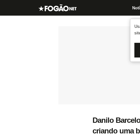
Notí
Us
si
Danilo Barcelo
criando uma be