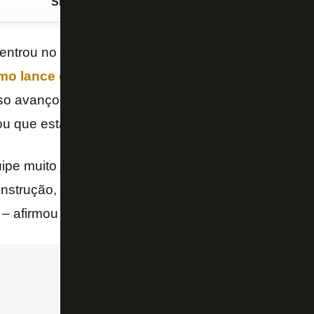
Siga o FogãoNET
no Google Discover
entrou no segundo tempo e, de pênalti, decretou a
v
imo lance em cima do Paraná por 2 a 1
, nesta quar
oso avançou para a quarta fase da
Copa do Brasil
e 
 que esta equipe tem tudo para ficar marcada na hi
pe muito jovem e o Botafogo está criando uma bela 
strução, todos estão envolvidos nesse projeto. É p
 – afirmou Danilo Barcelos ao SporTV.