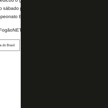
edicou o gol aos filhos Benício, Sofia e Lorena. O Bo
sábado para receber o Internacional, às 17h, no Es
peonato Brasileiro.
FogãoNET e SporTV
 do Brasil
Danilo Barcelos
Paraná