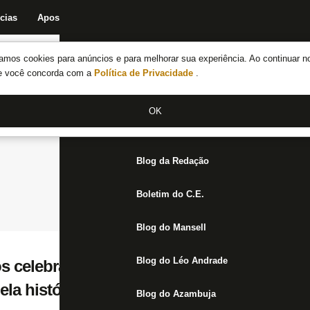
cias
Apostas
Fórum
Blog da Redação
Boletim do C.E.
Fechar menu principal
amos cookies para anúncios e para melhorar sua experiência. Ao continuar n
Notícias do Botafogo
te você concorda com a
Política de Privacidade
.
Fórum
OK
Jogos
Blog da Redação
Boletim do C.E.
Blog do Mansell
Blog do Léo Andrade
s celebra classificação na Copa do Brasil:
la história’
Blog do Azambuja