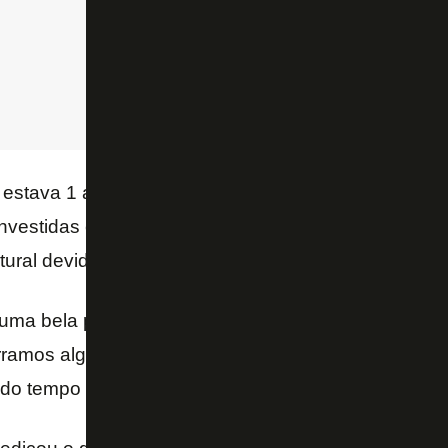
 estava 1 a 1, o Botafogo levou pressão do Paraná
nvestidas e ainda saiu com a vitória no final. Danilo
tural devido à maratona de jogos.
uma bela partida. Veio de jogos seguidos e é natura
rramos algumas jogadas bobas no primeiro tempo,
o tempo e isso é o que vai tornar a equipe mais forte