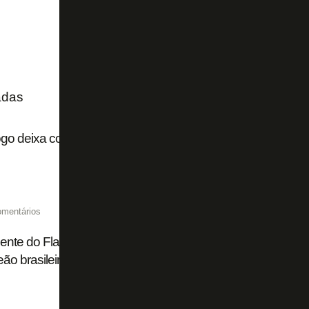
adas
go deixa contra o Vitória algo de muito animador no ar
omentários
ente do Flamengo nega espanholização no Brasil e diz: 'Bo
o brasileiro e da Champions da América do Sul'