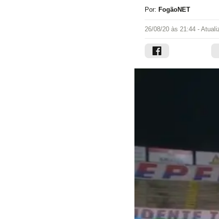
Por:
FogãoNET
26/08/20 às 21:44
- Atual