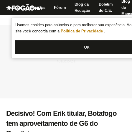
Blog
Blog da
Boletim
Notícias
Apostas
Fórum
do
Redação
do C.E.
Manse
Usamos cookies para anúncios e para melhorar sua experiência. Ao 
site você concorda com a
Política de Privacidade
.
OK
Decisivo! Com Erik titular, Botafogo
tem aproveitamento de G6 do