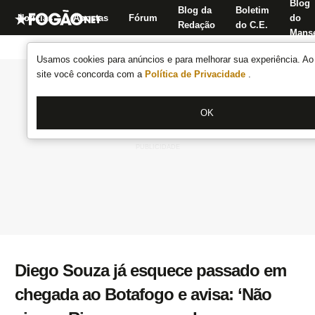
Blog
Blog da
Boletim
Notícias
Apostas
Fórum
do
Redação
do C.E.
Manse
Usamos cookies para anúncios e para melhorar sua experiência. Ao 
site você concorda com a
Política de Privacidade
.
OK
Diego Souza já esquece passado em
chegada ao Botafogo e avisa: ‘Não