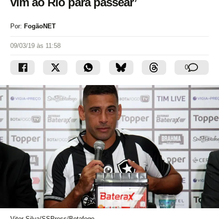
vim ao Rio para passear’
Por:
FogãoNET
09/03/19 às 11:58
0
Vitor Silva/SSPress/Botafogo