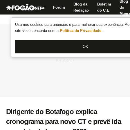
Blog
Blog da
Boletim
Notícias
Apostas
Fórum
do
Redação
do C.E.
Manse
Usamos cookies para anúncios e para melhorar sua experiência. Ao 
site você concorda com a
Política de Privacidade
.
OK
Dirigente do Botafogo explica
cronograma para novo CT e prevê ida