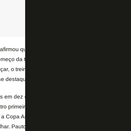
afirmou que os compromissos no Estádio Nilton San
meço da trajetória do Botafogo no Campeonato Brasi
ar, o treinador espera fazer jus ao posto que ele 
e destaque.
os em dez dias até a estreia. Acho que é um moment
ro primeiras rodadas do Brasileiro vai jogar três ve
 a Copa América, são seis jogos no Rio. Teremos 
lhar. Pauto muito a minha vida em cima de coragem,