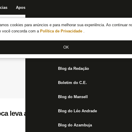
cias
Apostas
Fórum
Blog da Redação
Boletim do C.E.
Fechar menu principal
amos cookies para anúncios e para melhorar sua experiência. Ao continuar n
Notícias do Botafogo
te você concorda com a
Política de Privacidade
.
Fórum
OK
Jogos
Blog da Redação
Boletim do C.E.
Blog do Mansell
Blog do Léo Andrade
a leva auxiliar-técnico e preparador físico
Blog do Azambuja