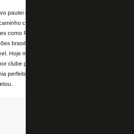
o pautei minha carreira para tentar chegar a um gra
aminho com processo. Trabalhei em mutos clubes, fu
res como Falcão, Joel Santana, Jorginho. Trabalhei
eções brasileiras. Tudo para tentar chegar a esse m
vel. Hoje me sinto extremamente preparado – anali
or clube para fazer essa transição. Conheço o club
onia perfeita. Estou muito confiante de fazer um gran
etou.