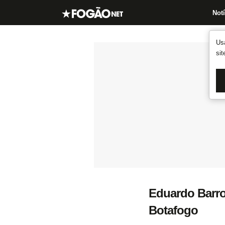
Notí
Us
si
Eduardo Barroc
Botafogo