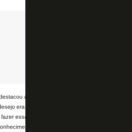
destacou a felicidade em retornar ao Botafogo. Edu
sejo era trabalhar em uma equipe profissional, e q
fazer essa transição entre a base e a parte principal
conhecimento do clube.