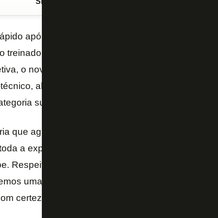
Siga o FogãoNET
no Google Discover
rápido após a demissão de Zé Ricardo. Eduardo Barr
treinador do Alvinegro nesta terça-feira, no Estádio
etiva, o novo comandante falou sobre aproveitar os 
técnico, além de agradecer a oportunidade pelo Alv
ategoria sub-20 em 2016 e 2017.
ria que agradeço pela oportunidade. Minha relação
 toda a experiência aqui dentro me moldou. Tenho u
be. Respeito muito o Zé, temos relação estreita, no
emos uma relação familiar. Meu respeito pelo que el
Com certeza vou dar sequência a tudo de bom que e