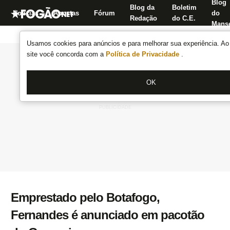
Blog
Blog da
Boletim
Notícias
Apostas
Fórum
do
Redação
do C.E.
Manse
Usamos cookies para anúncios e para melhorar sua experiência. Ao 
site você concorda com a
Política de Privacidade
.
OK
Emprestado pelo Botafogo,
Fernandes é anunciado em pacotão