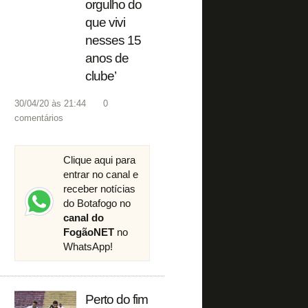
orgulho do
que vivi
nesses 15
anos de
clube’
30/04/20 às 21:44
0
comentários
Clique aqui para
entrar no canal e
receber notícias
do Botafogo no
canal do
FogãoNET
no
WhatsApp!
Perto do fim