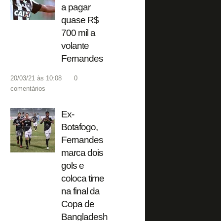
a pagar
quase R$
700 mil a
volante
Fernandes
20/03/21 às 10:08
0
comentários
Ex-
Botafogo,
Fernandes
marca dois
gols e
coloca time
na final da
Copa de
Bangladesh