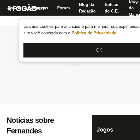
Blog
Blog da
Boletim
Notícias
Apostas
Fórum
do
Redação
do C.E.
Manse
Usamos cookies para anúncios e para melhorar sua experiência.
site você concorda com a
Política de Privacidade
.
OK
Notícias sobre
Jogos
Fernandes