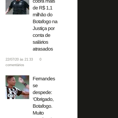
cobra mais
de R$ 1,1
milhão do
Botafogo na
Justiça por
conta de
salários
atrasados
22/07/20 às 21:33
0
comentários
Fernandes
se
despede:
‘Obrigado,
Botafogo.
Muito