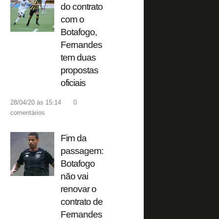
do contrato
com o
Botafogo,
Fernandes
tem duas
propostas
oficiais
28/04/20 às 15:14
0
comentários
Fim da
passagem:
Botafogo
não vai
renovar o
contrato de
Fernandes