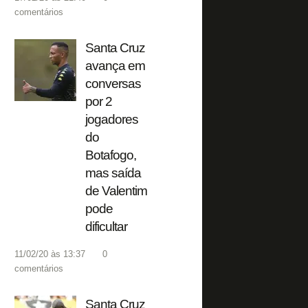
comentários
Santa Cruz
avança em
conversas
por 2
jogadores
do
Botafogo,
mas saída
de Valentim
pode
dificultar
11/02/20 às 13:37
0
comentários
Santa Cruz