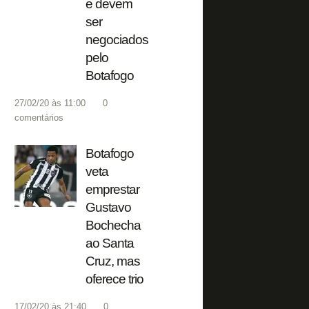
e devem
ser
negociados
pelo
Botafogo
27/02/20 às 11:00
0
comentários
Botafogo
veta
emprestar
Gustavo
Bochecha
ao Santa
Cruz, mas
oferece trio
17/02/20 às 21:40
0