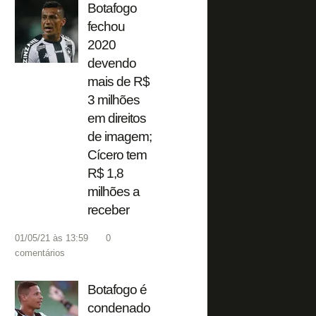
Botafogo
fechou
2020
devendo
mais de R$
3 milhões
em direitos
de imagem;
Cícero tem
R$ 1,8
milhões a
receber
01/05/21 às 13:59
0
comentários
Botafogo é
condenado