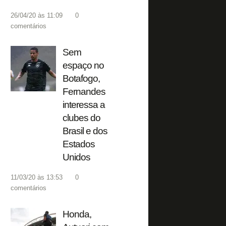
26/04/20 às 11:09
0
comentários
Sem
espaço no
Botafogo,
Fernandes
interessa a
clubes do
Brasil e dos
Estados
Unidos
11/03/20 às 13:53
0
comentários
Honda,