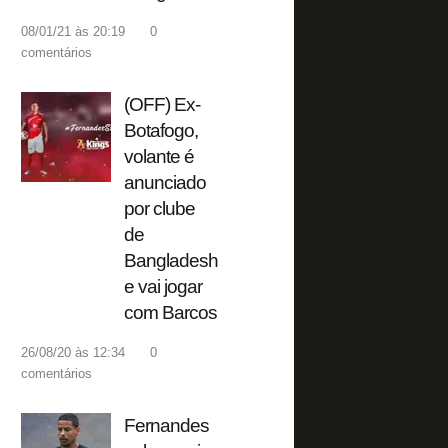
08/01/21 às 20:19
0
comentários
(OFF) Ex-
Botafogo,
volante é
anunciado
por clube
de
Bangladesh
e vai jogar
com Barcos
26/08/20 às 12:34
0
comentários
Fernandes