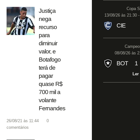
Copa S
Justiça
13/08/26 às 21:30 -
nega
CIE
recurso
para
diminuir
Campeon
valor, e
08/08/26 às 2
Botafogo
BOT
1
terá de
Ler
pagar
quase R$
700 mil a
volante
Fernandes
26/08/21 às 11:44
0
comentários