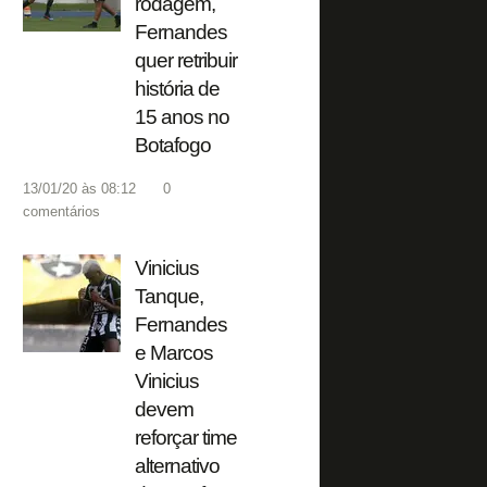
rodagem,
Fernandes
quer retribuir
história de
15 anos no
Botafogo
13/01/20 às 08:12
0
comentários
Vinicius
Tanque,
Fernandes
e Marcos
Vinicius
devem
reforçar time
alternativo