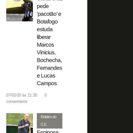
pede
‘pacotão’ e
Botafogo
estuda
liberar
Marcos
Vinicius,
Bochecha,
Fernandes
e Lucas
Campos
07/02/20 às 21:30
0
comentários
Boletim do
C.E.
Espinosa