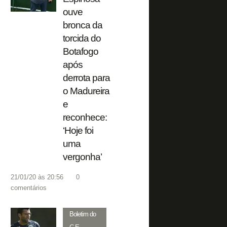
ouve
bronca da
torcida do
Botafogo
após
derrota para
o Madureira
e
reconhece:
‘Hoje foi
uma
vergonha’
21/01/20 às 20:56
0
comentários
Boletim do