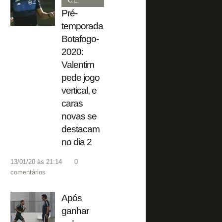
C.E.
Pré-
temporada
Botafogo-
2020:
Valentim
pede jogo
vertical, e
caras
novas se
destacam
no dia 2
13/01/20 às 21:14
0
comentários
Após
ganhar