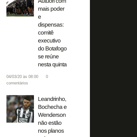
Autuori com
mais poder
e
dispensas:
comitê
executivo
do Botafogo
se reúne
nesta quinta
04/03/20 às 08:00
0
comentários
Leandrinho,
Bochecha e
Wenderson
não estão
nos planos