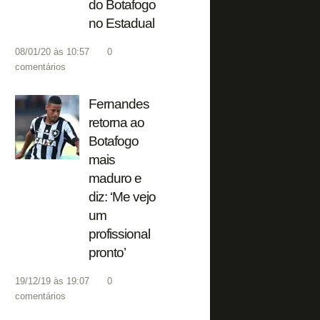
do Botafogo
no Estadual
08/01/20 às 10:57
0
comentários
Fernandes
retorna ao
Botafogo
mais
maduro e
diz: ‘Me vejo
um
profissional
pronto’
19/12/19 às 19:07
0
comentários