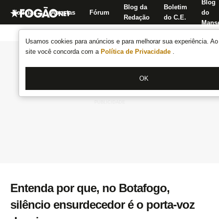
Blog
Blog da
Boletim
Notícias
Apostas
Fórum
do
Redação
do C.E.
Manse
Usamos cookies para anúncios e para melhorar sua experiência. Ao 
site você concorda com a
Política de Privacidade
.
OK
Entenda por que, no Botafogo,
silêncio ensurdecedor é o porta-voz