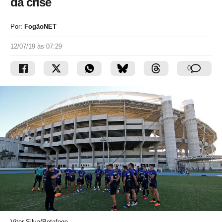
da crise
Por:
FogãoNET
12/07/19 às 07:29
0
Vitor Silva/Botafogo