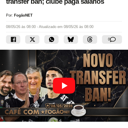
transfer ban; clube paga salários
Por:
FogãoNET
08/05/26 às 08:00
- Atualizado em
08/05/26 às 08:00
0