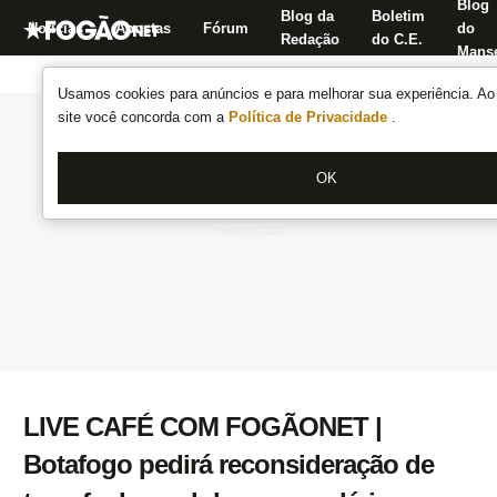
Blog
Blog da
Boletim
Notícias
Apostas
Fórum
do
Redação
do C.E.
Manse
Usamos cookies para anúncios e para melhorar sua experiência. Ao 
site você concorda com a
Política de Privacidade
.
OK
LIVE CAFÉ COM FOGÃONET |
Botafogo pedirá reconsideração de