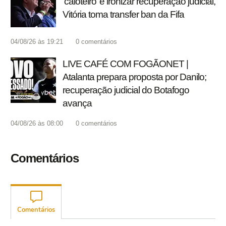
‘caloteiro’ e ironizar recuperação judicial,
Vitória toma transfer ban da Fifa
04/08/26 às 19:21
0
comentários
LIVE CAFÉ COM FOGÃONET |
Atalanta prepara proposta por Danilo;
recuperação judicial do Botafogo
avança
04/08/26 às 08:00
0
comentários
Comentários