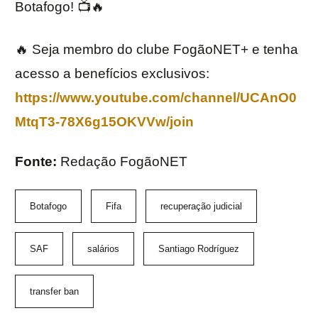
Botafogo! 📺🔥
🔥 Seja membro do clube FogãoNET+ e tenha
acesso a benefícios exclusivos:
https://www.youtube.com/channel/UCAnO0
MtqT3-78X6g15OKVVw/join
Fonte:
Redação FogãoNET
Botafogo
Fifa
recuperação judicial
SAF
salários
Santiago Rodríguez
transfer ban