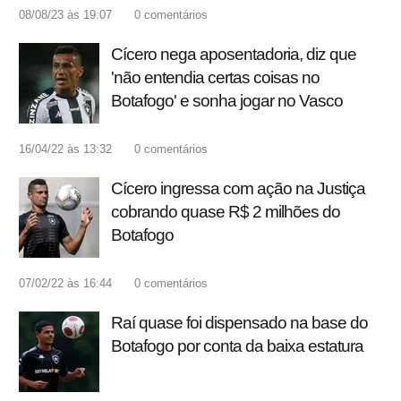
08/08/23 às 19:07
0
comentários
Cícero nega aposentadoria, diz que
'não entendia certas coisas no
Botafogo' e sonha jogar no Vasco
16/04/22 às 13:32
0
comentários
Cícero ingressa com ação na Justiça
cobrando quase R$ 2 milhões do
Botafogo
07/02/22 às 16:44
0
comentários
Raí quase foi dispensado na base do
Botafogo por conta da baixa estatura