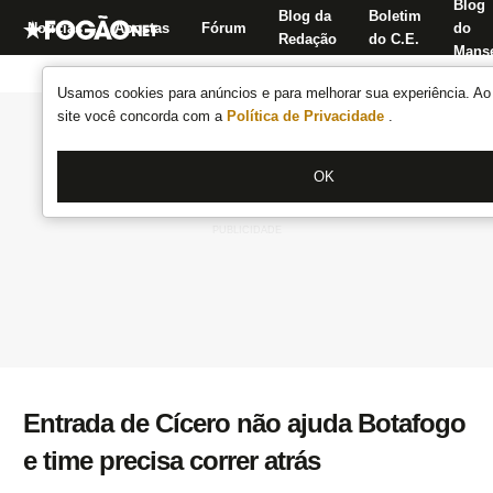
Blog
Blog da
Boletim
Notícias
Apostas
Fórum
do
Redação
do C.E.
Manse
Usamos cookies para anúncios e para melhorar sua experiência. Ao 
site você concorda com a
Política de Privacidade
.
OK
Entrada de Cícero não ajuda Botafogo
e time precisa correr atrás