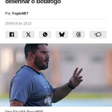
desenhar o Botafogo
Por:
FogãoNET
25/04/19 às 10:12
0
Vitor Silva/SS Press/BFR