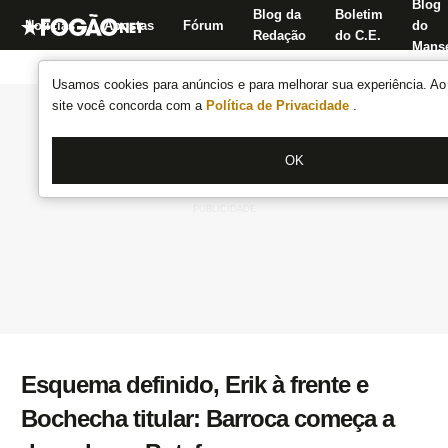
Blog
Blog da
Boletim
Notícias
Apostas
Fórum
do
Redação
do C.E.
Manse
Usamos cookies para anúncios e para melhorar sua experiência. Ao 
site você concorda com a
Política de Privacidade
.
OK
Esquema definido, Erik à frente e
Bochecha titular: Barroca começa a