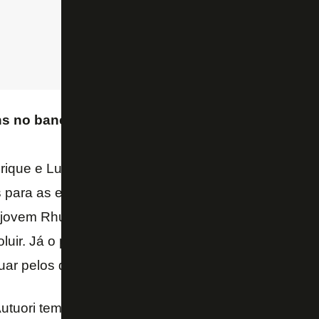
ns no banco
ique e Luiz Fernando, os mais cotados para serem ti
para as extremidades ofensivas duas apostas dentr
 jovem Rhuan, outra cria da base teve boas atuaçõ
oluir. Já o peruano Lecaros, que ainda não estreou
uar pelos dois lados do campo.
utuori tem ainda a possibilidade de improvisar, eve