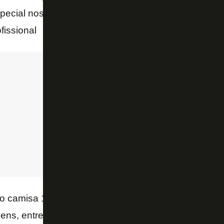
pecial nos duelos um contra um. Ao todo soma 10 jo
fissional
o camisa 11 tem o ponto a favor de recompor rápido
vens, entretanto, ainda precisa amadurecer na toma