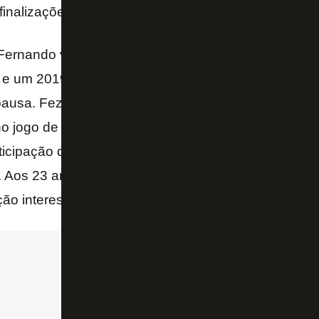
finalizações.
iz Fernando vem fazendo boa temporada em 2020. D
 um 2019 em que oscilou bastante, parecia ter enc
pausa. Fez oito jogos e marcou o importante gol da vi
o jogo de ida da terceira fase da Copa do Brasil. Al
ticipação direta em três dos gols marcados pelo Bo
. Aos 23 anos, tem contrato até dezembro de 2021 
o interessante na ponta direita.