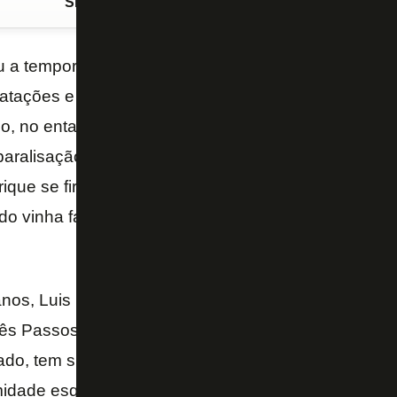
Siga o FogãoNET
no Google Discover
ou a temporada como o clube carioca que mais se m
atações e deu nova cara ao elenco. A posição de 
o, no entanto, se valeu de soluções caseiras e te
a paralisação do futebol pela pandemia do coronavíru
ique se firmou como titular e vinha mostrando evolu
ndo vinha fazendo boas apresentações até a suspe
os, Luis Henrique, que chegou à base do Glorios
ês Passos Atlético Clube (TAC) e foi incorporado ao 
sado, tem sido a surpresa boa do elenco. Em 2020 s
remidade esquerda, com apresentações que reunem fo