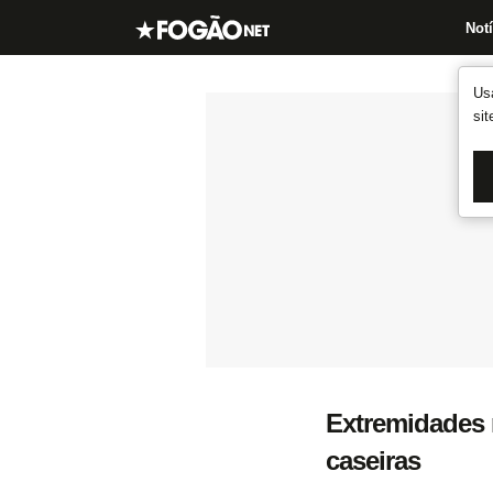
Notí
Us
si
Extremidades 
caseiras