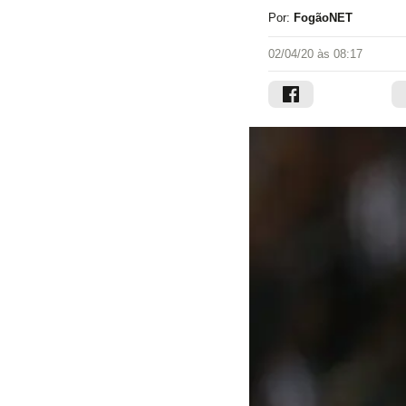
Por:
FogãoNET
02/04/20 às 08:17