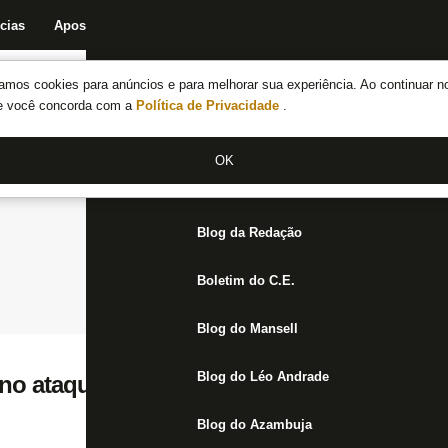
cias
Apostas
Fórum
Blog da Redação
Boletim do C.E.
Fechar menu principal
amos cookies para anúncios e para melhorar sua experiência. Ao continuar n
Notícias do Botafogo
te você concorda com a
Política de Privacidade
.
Fórum
OK
Jogos
Blog da Redação
Boletim do C.E.
Blog do Mansell
Blog do Léo Andrade
no ataque do Botafogo foram preenchidas
Blog do Azambuja