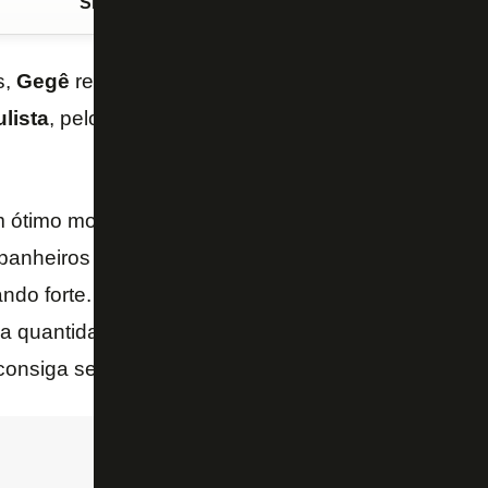
Siga o FogãoNET
no Google Discover
s,
Gegê
retomou o bom futebol e tem se destacado n
lista
, pelo
Santo André
. O meia revelado no
Botaf
um ótimo momento no
Santo André
. Graças a Deus 
panheiros e desempenhando um bom futebol. Estou
ando forte. No
ABC
também vivi um ótimo momento, 
a quantidade de jogos, uma sequência muito boa e fu
consiga ser também – afirmou
Gegê
, ao site “GE”.