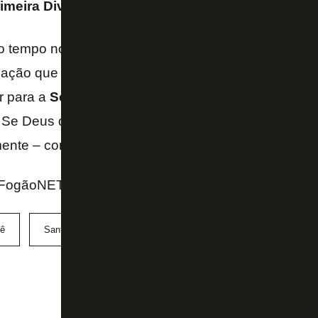
imeira Divisão
.
nto tempo no clube, grandes momentos e momentos d
ituação que o
Botafogo
tem passado. Mas fico na tor
r para a
Série A
, que é o lugar onde ele deve estar
. Se Deus quiser o clube vai se reerguer e passar po
nte – completou.
FogãoNET e GE
ê
Santo André