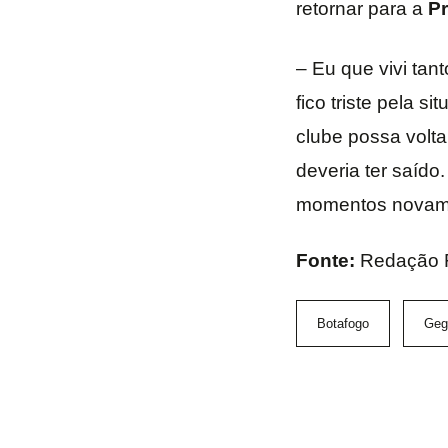
retornar para a
Pr
– Eu que vivi ta
fico triste pela s
clube possa volta
deveria ter saído
momentos novame
Fonte:
Redação 
Botafogo
Geg