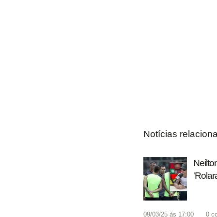
Notícias relacion
Neilto
'Rolar
09/03/25 às 17:00
0
c