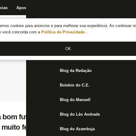
cias
Apostas
Fórum
Blog da Redação
Boletim do C.E.
Fechar menu principal
amos cookies para anúncios e para melhorar sua experiência. Ao continuar n
Notícias do Botafogo
te você concorda com a
Política de Privacidade
.
Fórum
OK
Jogos
Blog da Redação
Boletim do C.E.
Blog do Mansell
Blog do Léo Andrade
 bom futebol no Santo André e recorda t
muito feliz’
Blog do Azambuja