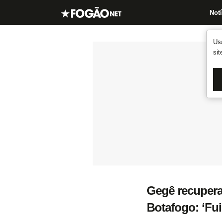
Notí
Us
si
Gegê recupera
Botafogo: ‘Fui 