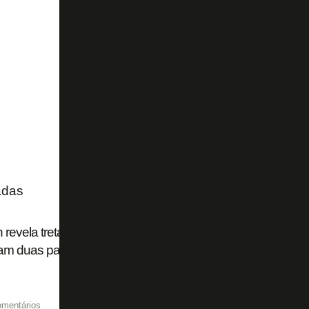
adas
n revela tretas no treino do Botafogo no início do trabalho de
am duas pancadarias. Ele ficou p...'
omentários