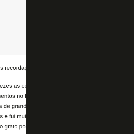
s recordações do
Botafogo
e mostra gratidão ao cl
ezes as coisas acontecem de uma forma que a gent
mentos no
Botafogo
, mas também alguns momentos
a de grande aprendizado, a gente tem que procurar
s e fui muito feliz lá. Foi um clube que me proporc
 grato por tudo que vivi ali – disse
Gegê
, que torce