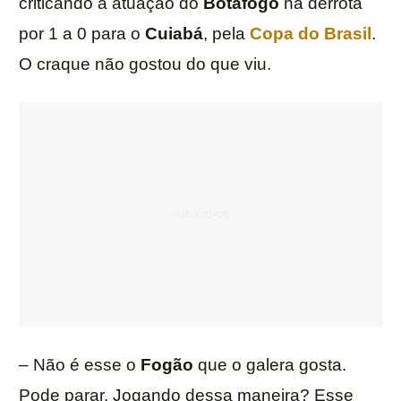
criticando a atuação do
Botafogo
na derrota
por 1 a 0 para o
Cuiabá
, pela
Copa do Brasil
.
O craque não gostou do que viu.
– Não é esse o
Fogão
que o galera gosta.
Pode parar. Jogando dessa maneira? Esse