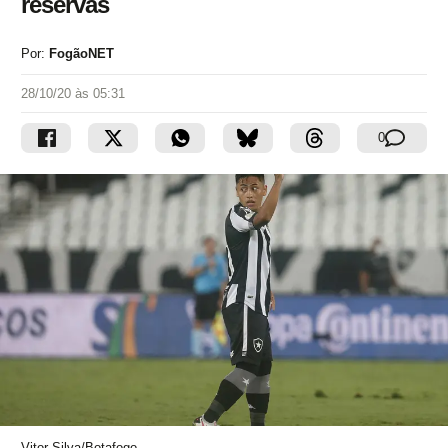
reservas
Por:
FogãoNET
28/10/20 às 05:31
0
Vitor Silva/Botafogo