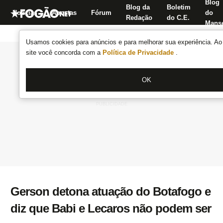
Blog
Blog da
Boletim
Notícias
Apostas
Fórum
do
Redação
do C.E.
Manse
Usamos cookies para anúncios e para melhorar sua experiência. Ao 
site você concorda com a
Política de Privacidade
.
OK
Gerson detona atuação do Botafogo e
diz que Babi e Lecaros não podem ser