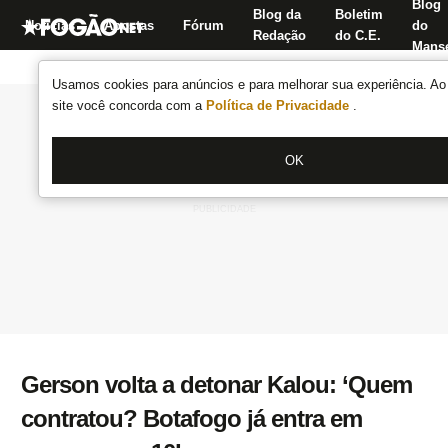
Blog
Blog da
Boletim
Notícias
Apostas
Fórum
do
Redação
do C.E.
Manse
Usamos cookies para anúncios e para melhorar sua experiência. Ao 
site você concorda com a
Política de Privacidade
.
OK
Gerson volta a detonar Kalou: ‘Quem
contratou? Botafogo já entra em