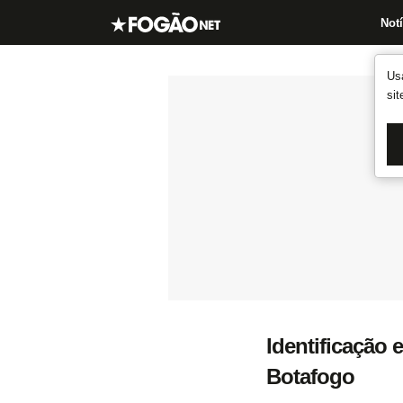
Notí
Us
si
Identificação 
Botafogo