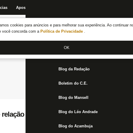
cias
Apostas
Fórum
Blog da Redação
Boletim do C.E.
Fechar menu principal
amos cookies para anúncios e para melhorar sua experiência. Ao continuar n
Notícias do Botafogo
te você concorda com a
Política de Privacidade
.
Fórum
OK
Jogos
Blog da Redação
Boletim do C.E.
Blog do Mansell
Blog do Léo Andrade
e relação com atletas: como Túlio Lustosa 
Blog do Azambuja