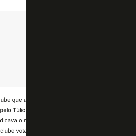
ube que as decisões finais não passam pela gestão 
elo Túlio. Para exemplificar, quando queriam contr
indicava o nome, trazia currículo, detalhes financeir
 clube vota se ele pode ser contratado. Assim que é 