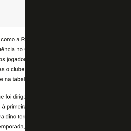
o como a Rainha Elizabeth, não dava palpite. E olha 
ência no Goiás, ele sim deveria dar palpite porque e
os jogadores, conhece mais do que qualquer pesso
as o clube é muito confuso, vive um período contur
e na tabela é um retrato disso – completou.
 foi dirigente, o Goiás fez pouco mais de 50 contr
 à primeira divisão de forma dramática, na última r
raldino terminou na 10ª colocação do Brasileirão,
 temporada, as apostas em jogadores vindo de fora 