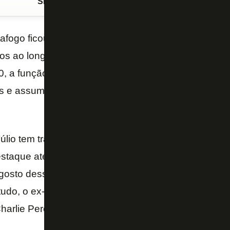
Siga o FogãoNET
no Google Discover
afogo ficou acostumado a ver Túlio “Guerreiro” car
hos ao longo do meio-campo nas duas passagens qu
, a função é diferente:
Túlio Lustosa
assumiu a blu
ás e assumiu o cargo de gerente de futebol do Alvine
úlio tem trabalhos no Sobradinho-DF e no Goiás. O 
staque até agora: assumiu como gerente de futebol
 agosto desse ano, quando foi demitido. Em pouco ma
tudo, o ex-jogador indicava, mas não tinha o aval par
harlie Pereira, coordenador de esportes da Rádio S