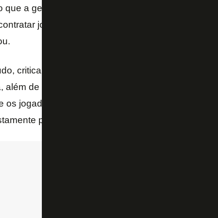
o que a gente sempre isentou o Túlio dos elencos 
contratar jogadores, ele sequer tinha direito a voto, 
ou.
udo, critica este formato de decisão do Goiás. Charli
, além de ter boa relação com o plantel no dia a dia,
e os jogadores indicados do que os membros do C
ustamente por procurar quais atletas encaixariam no p