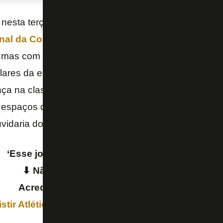
 nesta terça-feira para enfrentar o
Atlético-MG
,
pelo
nal da
Copa Conmebol Sul-Americana
. No jogo da
, mas com jogo totalmente aberto no Independência, q
lares da equipe, o volante
João
Paulo
concedeu entr
nça na classificação. Para o jogador, o momento é d
 espaços do rival e buscar a vitória, único resultado
vidaria do Botafogo…
‘Esse jogo vai virar, eu quero ser o vencedor!’
⬇ Não perca Atlético-MG x Botafogo! ⬇
Acredite na virada AO VIVO e DE GRAÇA