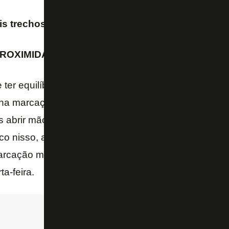
s trechos da entrevista coletiva de João Paulo.
ROXIMIDADE EM CAMPO
 ter equilíbrio nessa questão da marcação, o principa
 na marcação alta ou baixa. Marcando sempre o ho
abrir mão. Contra o Flamengo, depois que fizemos o
o nisso, acabamos recuando demais, sendo que e
rcação mais adiantada. São aprendizados que a ge
a-feira.