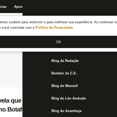
cias
Apostas
Fórum
Blog da Redação
Boletim do C.E.
Fechar menu principal
amos cookies para anúncios e para melhorar sua experiência. Ao continuar n
Notícias do Botafogo
te você concorda com a
Política de Privacidade
.
Fórum
OK
Jogos
Blog da Redação
Boletim do C.E.
Blog do Mansell
Blog do Léo Andrade
vela que Jean e Alan Santos já treinaram 
no Botafogo
Blog do Azambuja