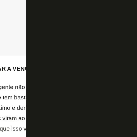
AR A VENCER
 gente não gosta de passar por uma sequência negat
e tem bastante confiança que o trabalho está sendo 
imo e dentro do futebol nós sabemos que quando 
 viram ao nosso favor. Temos que continuar acredit
 que isso vai mudar.