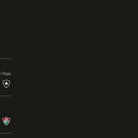
0
a Vega
s