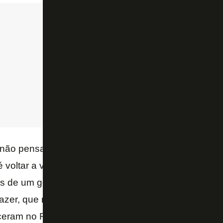
je não pensamos se vamos fazer cinco, levar quatro
voltar a vencer e para isso vencendo por 1 a 0, le
is de um gol isso vira para o nosso lado, né. Muita 
azer, que não vai ser um jogo fácil como não foi a
eram no Rio nós podemos vencer lá – disse João P