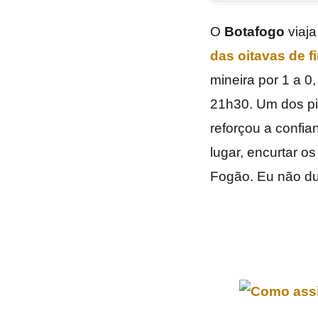
O
Botafogo
viaja
das oitavas de fi
mineira por 1 a 0
21h30. Um dos pi
reforçou a confia
lugar, encurtar os
Fogão. Eu não du