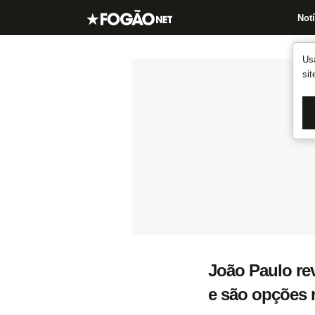
Notí
Us
si
João Paulo re
e são opções 