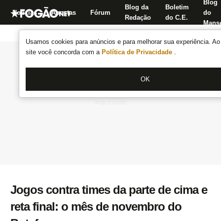
Blog
Blog da
Boletim
Notícias
Apostas
Fórum
do
Redação
do C.E.
Manse
Usamos cookies para anúncios e para melhorar sua experiência. Ao 
site você concorda com a
Política de Privacidade
.
OK
Jogos contra times da parte de cima e
reta final: o mês de novembro do