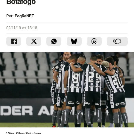
Botafogo
Por:
FogãoNET
02/11/19 às 13:18
0
Vitor Silva/Botafogo