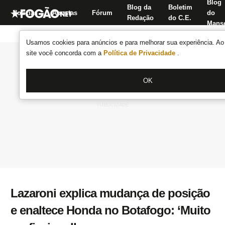
Blog
Blog da
Boletim
Notícias
Apostas
Fórum
do
Redação
do C.E.
Manse
Usamos cookies para anúncios e para melhorar sua experiência. Ao 
site você concorda com a
Política de Privacidade
.
OK
Lazaroni explica mudança de posição
e enaltece Honda no Botafogo: ‘Muito