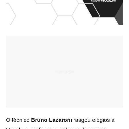
O técnico
Bruno Lazaroni
rasgou elogios a