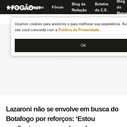
Blog
Blog da
Boletim
Notícias
Apostas
Fórum
do
Redação
do C.E.
Manse
Usamos cookies para anúncios e para melhorar sua experiência. Ao 
site você concorda com a
Política de Privacidade
.
OK
Lazaroni não se envolve em busca do
Botafogo por reforços: ‘Estou