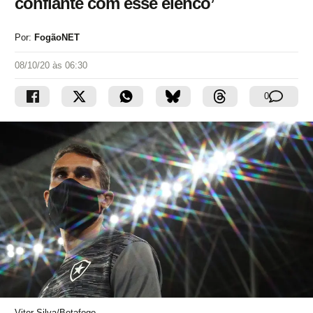
confiante com esse elenco’
Por:
FogãoNET
08/10/20 às 06:30
0
Vitor Silva/Botafogo