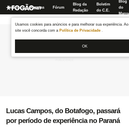
Blog
Blog da
Boletim
Notícias
Apostas
Fórum
do
Redação
do C.E.
Manse
Usamos cookies para anúncios e para melhorar sua experiência. Ao 
site você concorda com a
Política de Privacidade
.
OK
Lucas Campos, do Botafogo, passará
por período de experiência no Paraná