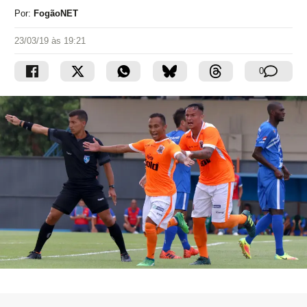
Por:
FogãoNET
23/03/19 às 19:21
0