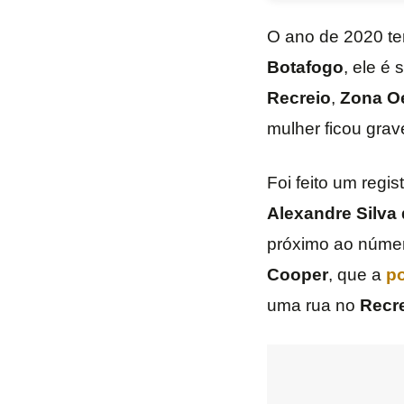
O ano de 2020 te
Botafogo
, ele é
Recreio
,
Zona Oe
mulher ficou grav
Foi feito um regi
Alexandre Silva
próximo ao númer
Cooper
, que a
po
uma rua no
Recr