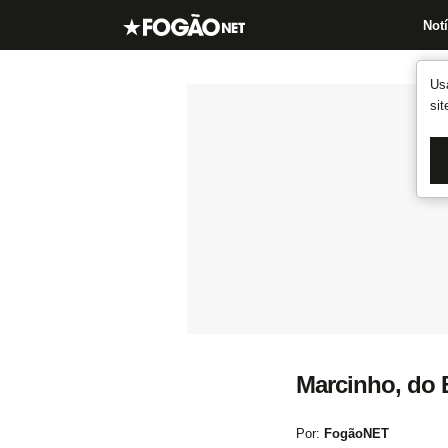
Notí
Us
si
Marcinho, do 
Por:
FogãoNET