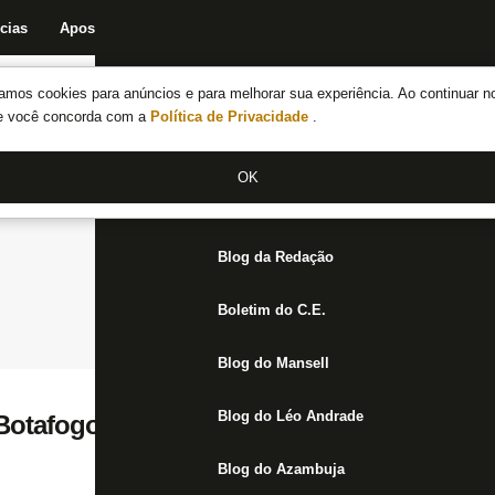
cias
Apostas
Fórum
Blog da Redação
Boletim do C.E.
Fechar menu principal
amos cookies para anúncios e para melhorar sua experiência. Ao continuar n
Notícias do Botafogo
te você concorda com a
Política de Privacidade
.
Fórum
OK
Jogos
Blog da Redação
Boletim do C.E.
Blog do Mansell
Blog do Léo Andrade
Botafogo, é suspeito de atropelar casal; 
Blog do Azambuja