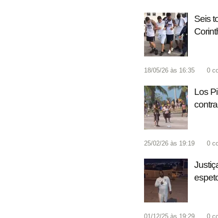
Seis t
Corint
18/05/26 às 16:35
0
c
Los Pi
contra
25/02/26 às 19:19
0
c
Justiç
espeto
01/12/25 às 19:29
0
c