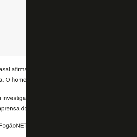
asal afirma que
Maria Cristina
fraturou as duas pern
ia. O homem, professor, morreu na hora.
 investigar o caso, no qual o motorista fugiu após o 
imprensa do
Botafogo
e de
Marcinho
não se pronun
FogãoNET e Época