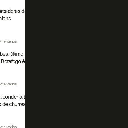
orcedores de organizada do Botafogo são presos por briga
hians
omentários
bes: último torcedor do Peñarol preso no Rio após arruaça
 Botafogo é solto; advogado fala em ‘xenofobia’
omentários
a condena Botafogo, Ferj e Governo a indenizar família de
 de churrasco por flamenguistas em 2017
omentários