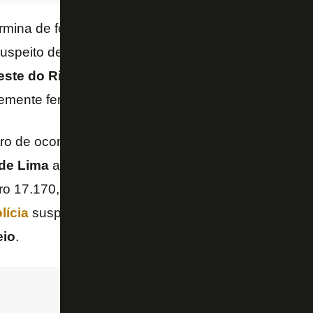
rmina de forma péssima para
Marcinho
. Em fim de 
 suspeito de atropelar com um carro em alta velocid
ste do Rio de Janeiro
, nesta quarta-feira. O hom
emente ferida. A informação é da “Época”.
stro de ocorrência que indica que
Maria Cristina Jos
 de Lima
atravessavam a
Avenida Lúcio Costa
(
Se
o 17.170, quando foram atropelada pelo automóvel
lícia
suspeita que seja de
Marcinho
. O carro foi 
eio
.