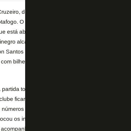
Cruzeiro, dentro de casa, na última quinta, teve ao
otafogo. O time não conquistou a vitória dentro de 
que está abraçada com a equipe no objetivo de perm
vinegro alcançou o maior público da temporada, co
on Santos para assistirem ao duelo. Os números, no
o com bilheteria. O borderô da partida indica um prej
 partida totalizaram R$ 305,525,00, mas a despesa 
clube ficar novamente no vermelho, na partida válid
s números também se explicam pela promoção feita p
locou os ingressos a partir de R$ 5, com a possibilid
m acompanhante de graça.