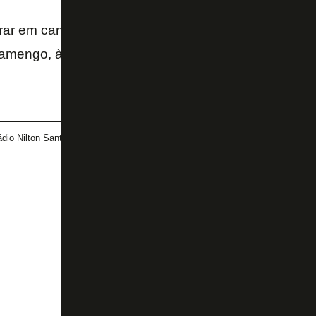
trar em campo no Nilton Santos, na próxima quinta-fe
amengo, às 20h (de Brasília).
dio Nilton Santos
Prejuízo
Público