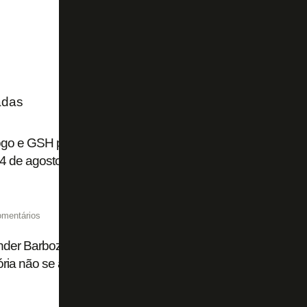
adas
ogo e GSH promovem evento de doação de sangue no Nilt
4 de agosto
omentários
der Barboza, do Palmeiras, reclama de Botafogo trocar fot
tória não se apaga'