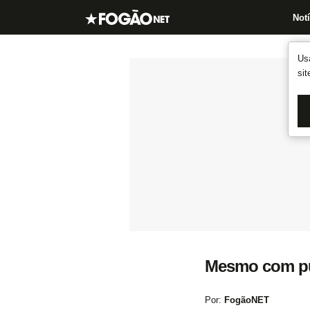
Notí
Us
si
Mesmo com púb
Por:
FogãoNET