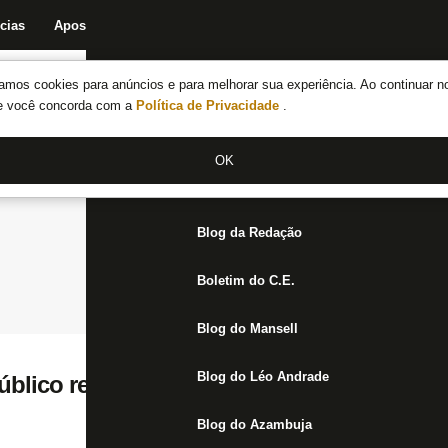
cias
Apostas
Fórum
Blog da Redação
Boletim do C.E.
Fechar menu principal
amos cookies para anúncios e para melhorar sua experiência. Ao continuar n
Notícias do Botafogo
te você concorda com a
Política de Privacidade
.
Fórum
OK
Jogos
Blog da Redação
Boletim do C.E.
Blog do Mansell
Blog do Léo Andrade
lico recorde, Botafogo tem prejuízo no N
Blog do Azambuja