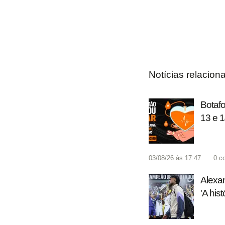
Notícias relacion
Botaf
13 e 1
03/08/26 às 17:47
0
c
Alexan
'A his