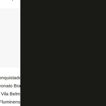
nquistados, o Botafogo não jogará no Rio de Janei
ato Brasileiro. Neste domingo, a equipe viaja para
Vila Belmiro. O time precisa pontuar para se afasta
Fluminense abre o Z4, com 30 pontos.