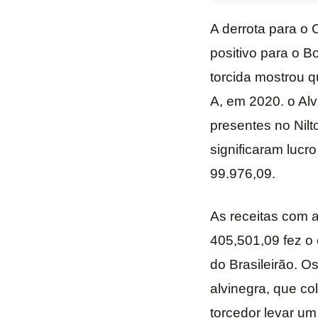
A derrota para o 
positivo para o B
torcida mostrou 
A, em 2020. o Al
presentes no Nilt
significaram lucr
99.976,09.
As receitas com a
405,501,09 fez o 
do Brasileirão. O
alvinegra, que co
torcedor levar u