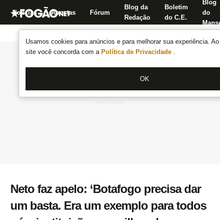
Blog
Blog da
Boletim
Notícias
Apostas
Fórum
do
Redação
do C.E.
Manse
Usamos cookies para anúncios e para melhorar sua experiência. Ao 
site você concorda com a
Política de Privacidade
.
OK
Neto faz apelo: ‘Botafogo precisa dar
um basta. Era um exemplo para todos