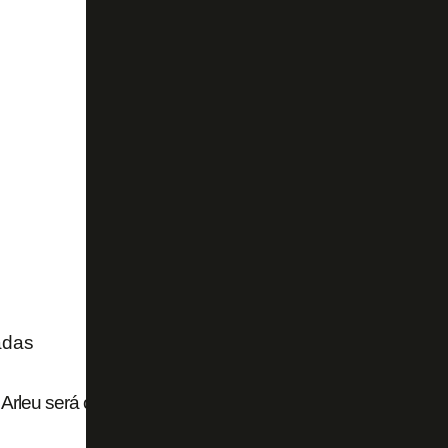
adas
Arleu será o árbitro de Botafogo x Fluminense pelo Campe