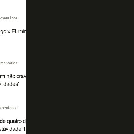
omentários
go x Fluminense chega a 15 mil ingressos vendidos de fo
mentários
im não crava substituto de Huguinho em Botafogo x Flum
ilidades'
omentários
de quatro dias, título brasileiro 'impossível', ambição na S
itividade: Franclim abre o jogo no Botafogo