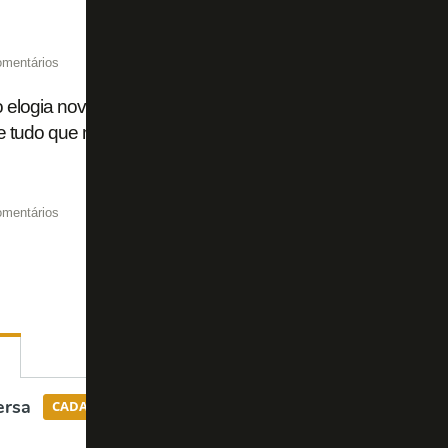
omentários
o elogia nova gestão: 'Sabemos um pouco do plano do Botaf
 tudo que nos falam está acontecendo'
omentários