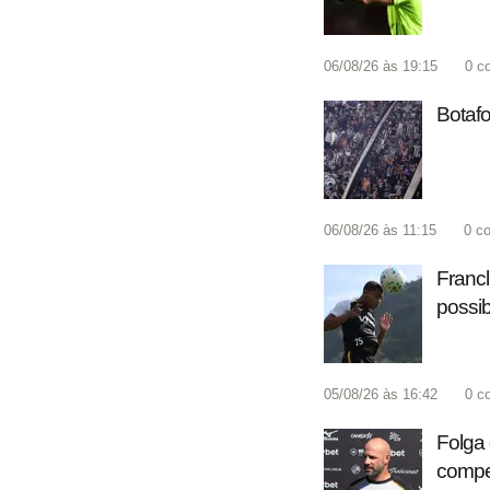
06/08/26 às 19:15
0
c
Botafo
06/08/26 às 11:15
0
co
Francl
possib
05/08/26 às 16:42
0
c
Folga 
compet