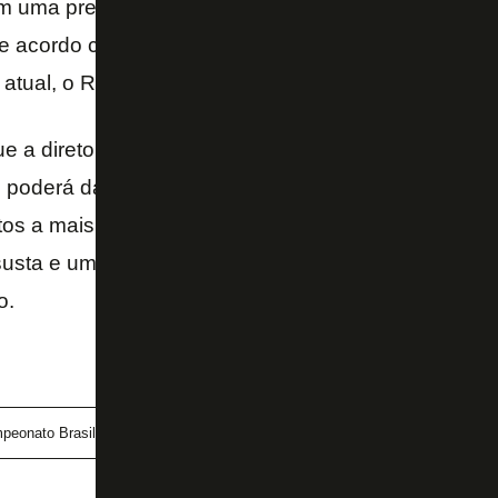
 uma premiação a partir da 16ª posição. O valor a
e acordo com melhor posicionamento na tabela de cl
atual, o R$ 1,6 milhão do 10º colocado é visto com 
e a diretoria espera que o time tenha uma arrancad
e poderá dar vaga na próxima Libertadores. Hoje o S
tos a mais que o Botafogo. Porém, a proximidade c
usta e uma meta menos ambiciosa já satisfaz, além
o.
peonato Brasileiro