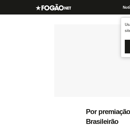
Notí
Us
si
Por premiação
Brasileirão