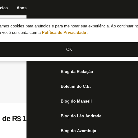
cias
Apostas
Fórum
Blog da Redação
Boletim do C.E.
Fechar menu principal
amos cookies para anúncios e para melhorar sua experiência. Ao continuar n
Notícias do Botafogo
te você concorda com a
Política de Privacidade
.
Fórum
OK
Jogos
Blog da Redação
Boletim do C.E.
Blog do Mansell
Blog do Léo Andrade
 de R$ 1,6 milhão, Botafogo mira a décima
Blog do Azambuja