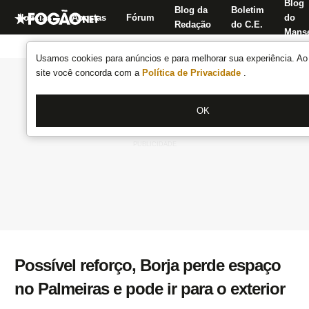
Blog
Blog da
Boletim
Notícias
Apostas
Fórum
do
Redação
do C.E.
Manse
Usamos cookies para anúncios e para melhorar sua experiência. Ao 
site você concorda com a
Política de Privacidade
.
OK
Possível reforço, Borja perde espaço
no Palmeiras e pode ir para o exterior