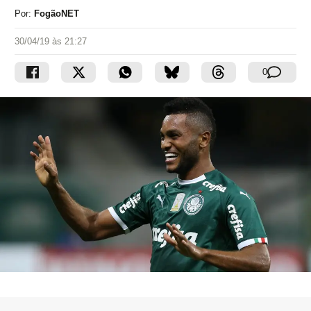
Por:
FogãoNET
30/04/19 às 21:27
0