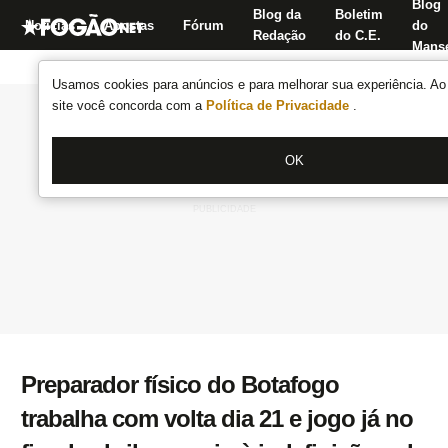
Blog
Blog da
Boletim
Notícias
Apostas
Fórum
do
Redação
do C.E.
Manse
Usamos cookies para anúncios e para melhorar sua experiência. Ao 
site você concorda com a
Política de Privacidade
.
OK
Preparador físico do Botafogo
trabalha com volta dia 21 e jogo já no