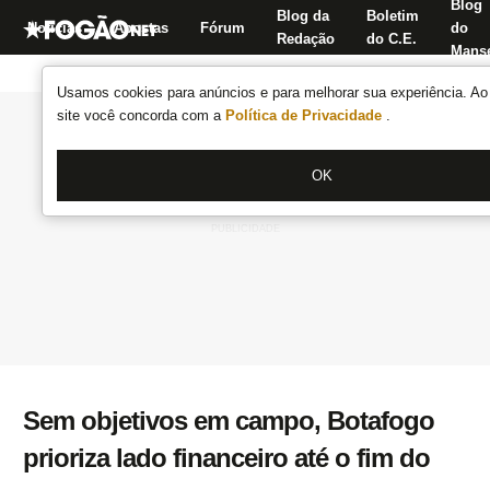
Blog
Blog da
Boletim
Notícias
Apostas
Fórum
do
Redação
do C.E.
Manse
Usamos cookies para anúncios e para melhorar sua experiência. Ao 
site você concorda com a
Política de Privacidade
.
OK
Sem objetivos em campo, Botafogo
prioriza lado financeiro até o fim do