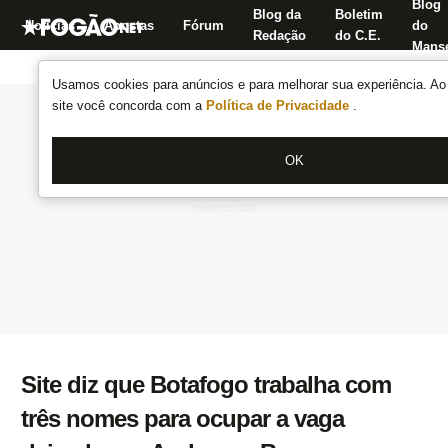
Blog
Blog da
Boletim
Notícias
Apostas
Fórum
do
Redação
do C.E.
Manse
Usamos cookies para anúncios e para melhorar sua experiência. Ao 
site você concorda com a
Política de Privacidade
.
OK
Site diz que Botafogo trabalha com
três nomes para ocupar a vaga