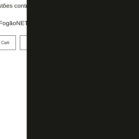
tões contratuais.
 FogãoNET
 Carli
Marcelo Benevenuto