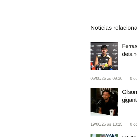
Notícias relacion
Ferrar
detalh
05/08/26 às 09:36
0
c
Gilson
gigan
19/06/26 às 18:15
0
c