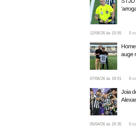
STJD 
‘arroga
12/06/26 às 15:55
0
c
Homena
auge n
07/06/26 às 19:01
0
c
Joia d
Alexa
05/04/26 às 20:35
0
c