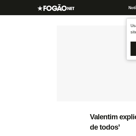
Notí
Us
si
Valentim expli
de todos’