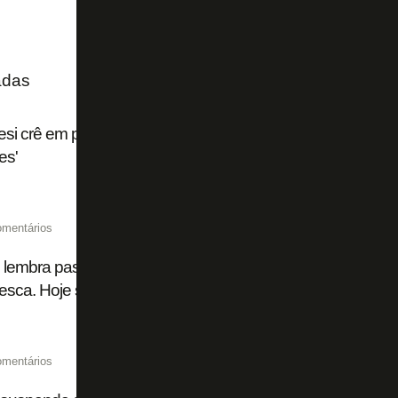
adas
esi crê em permanência no Botafogo: 'A ideia é ficar aqui. 
es'
omentários
 lembra passagem pelo Botafogo: 'Tenho carinho enorme e
tesca. Hoje sou botafoguense também'
omentários