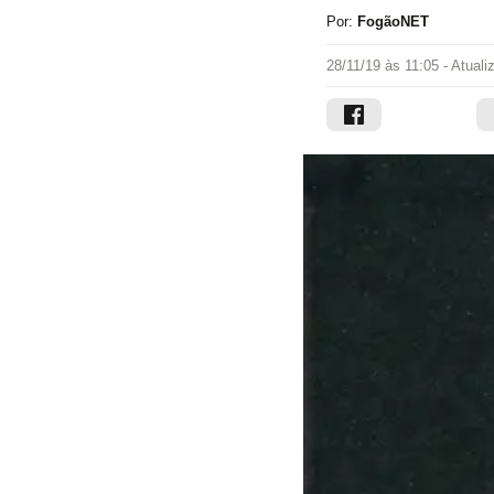
Por:
FogãoNET
28/11/19 às 11:05
- Atual