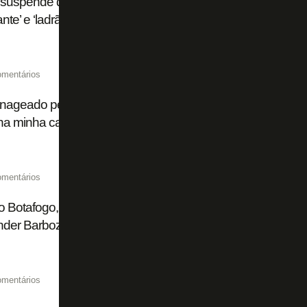
suspende dirigentes do Botafogo por 15 dias por chamar
nte’ e ‘ladrão’
omentários
geado pelo Botafogo, Camilo se declara: 'Foi marcante na
a minha carreira'
omentários
o Botafogo, Justino ganha recado especial de Carli e diz q
nder Barboza
omentários