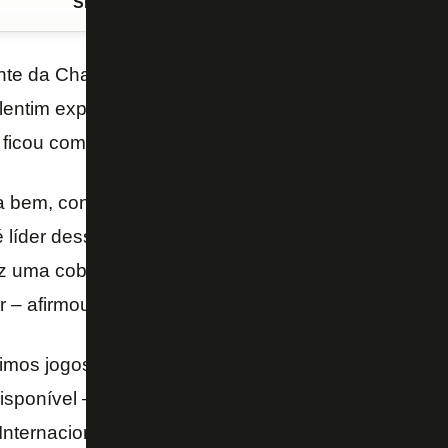
Siga o FogãoNET
no Google Discover
ante da Chapecoense por 1 a 0 nesta quarta-feira n
alentim explicou a opção por Marcelo Benevenuto na
e ficou como opção no banco de reservas do Botafog
 bem, consegui repetir a escalação pela primeira ve
 é líder desse time, nosso capitão, ajudou muito em e
 uma cobrança positiva. Vamos precisar de todos, 
 – afirmou o treinador.
imos jogos, Carli deve formar a dupla de zaga com M
disponível – ele terá de cumprir suspensão pelo terce
Internacional, sábado, e não poderá enfrentar o Atl