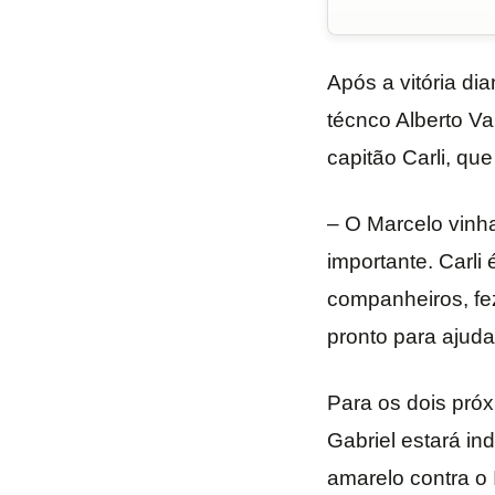
Após a vitória di
técnco Alberto V
capitão Carli, qu
– O Marcelo vinha
importante. Carli
companheiros, fez
pronto para ajudar
Para os dois próx
Gabriel estará in
amarelo contra o 