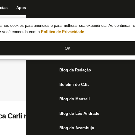
cias
Apostas
Fórum
Blog da Redação
Boletim do C.E.
Fechar menu principal
amos cookies para anúncios e para melhorar sua experiência. Ao continuar n
Notícias do Botafogo
te você concorda com a
Política de Privacidade
.
Fórum
OK
Jogos
Blog da Redação
Boletim do C.E.
Blog do Mansell
Blog do Léo Andrade
ca Carli no banco e opção por Marcelo: ‘V
Blog do Azambuja