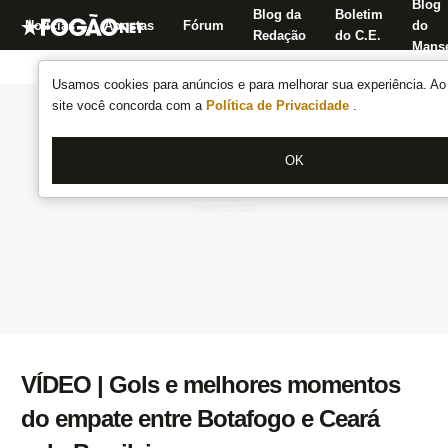
Blog
Blog da
Boletim
Notícias
Apostas
Fórum
do
Redação
do C.E.
Manse
Usamos cookies para anúncios e para melhorar sua experiência. Ao 
site você concorda com a
Política de Privacidade
.
OK
VÍDEO | Gols e melhores momentos
do empate entre Botafogo e Ceará