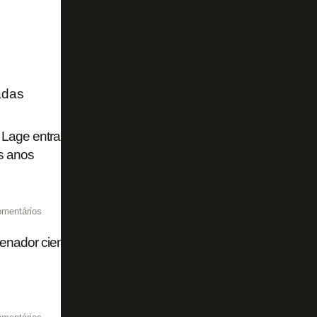
adas
Lage entra em lista dos técnicos que saíram mais rápido 
s anos
omentários
nador científico do Botafogo aceita convite de Zé Ricardo