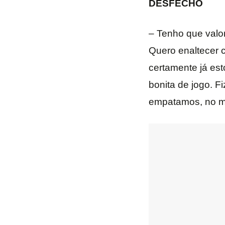
DESFECHO
– Tenho que valor
Quero enaltecer c
certamente já es
bonita de jogo. F
empatamos, no m