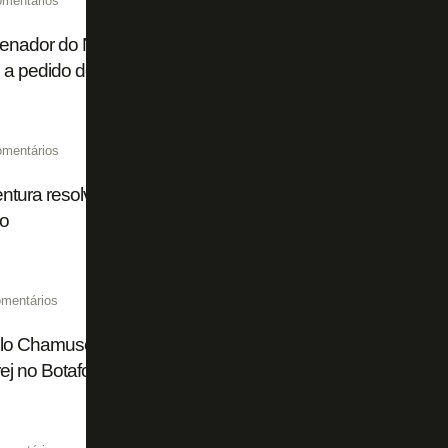
omentários
enador do Núcleo de Saúde e Performance do Botafogo é
 a pedido de Zé Ricardo
omentários
entura resolveu. Zé Ricardo nem tanto. Botafogo vive expe
do
mentários
lo Chamusca tem melhor aproveitamento do que todos os 
ej no Botafogo