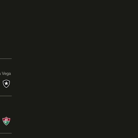
0
a Vega
s