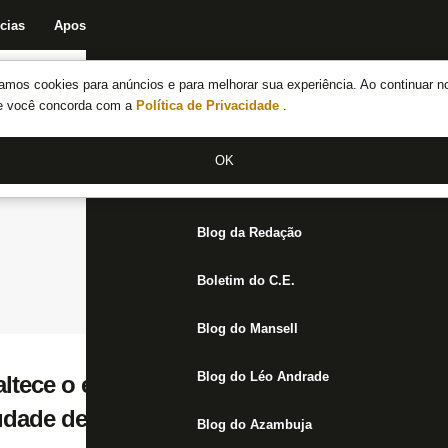
cias
Apostas
Fórum
Blog da Redação
Boletim do C.E.
Fechar menu principal
amos cookies para anúncios e para melhorar sua experiência. Ao continuar n
Notícias do Botafogo
te você concorda com a
Política de Privacidade
.
Fórum
OK
Jogos
Blog da Redação
Boletim do C.E.
Blog do Mansell
Blog do Léo Andrade
ltece o elenco e projeta voltar revigorado 
dade deles’
Blog do Azambuja