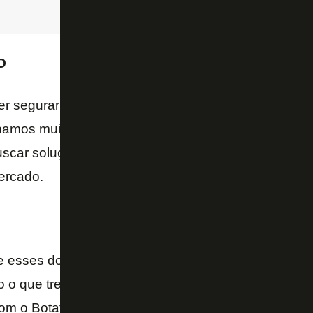
O
er segurar informações de atletas, mas precisamos 
amos muitos atletas emprestados, isso dificulta bast
scar soluções, temos jogadores jovens querendo e
ercado.
ue esses dois últimos meses foram muito intensos, vi
 o que treinamos. Queremos voltar assim. Minha ide
com o Botafogo, ver jogadores e estabilidade financei