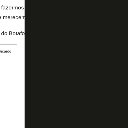
 fazermos um bom trabalho. A direção está focada n
 merecemos e voltar revigorados para 2019.
al do Botafogo
Ricardo