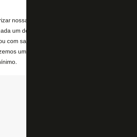
izar nossa reta final. Os problemas foram sanados p
ada um dos atletas, grupo maravilhoso. As férias s
tou com saudade de trabalhar com eles, pudemos dar
izemos um jogo hoje, se não perfeito, fizemos frente
ínimo.