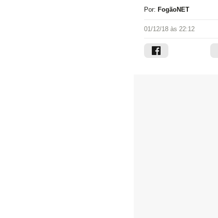
Por:
FogãoNET
01/12/18 às 22:12