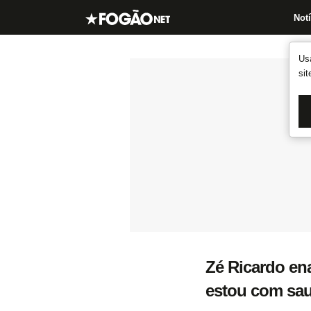
Notí
Us
si
Zé Ricardo ena
estou com sau