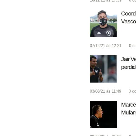
16/12/21 às 17:59
0
c
Coord
Vasco
07/12/21 às 12:21
0
c
Jair V
perdi
03/08/21 às 11:49
0
co
Marce
Mufarr