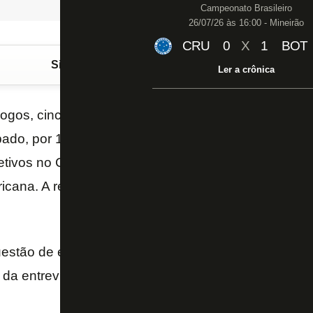
Campeonato Brasileiro
26/07/26 às 16:00 - Mineirão
CRU
0
X
1
BOT
Siga o FogãoNET
no Google Discover
Ler a crônica
jogos, cinco vitórias, um empate e apenas uma derrot
do, por 1 a 0 para o Atlético-MG, quando o Botafog
etivos no Campeonato Brasileiro. Da ameaça de d
cana. A reta final do Fogão foi destacada pelo técn
uestão de elogiar seus jogadores na última partida d
 da entrevista: