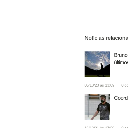
Notícias relacion
Bruno 
último
05/10/23 às 13:09
0
c
Coorde