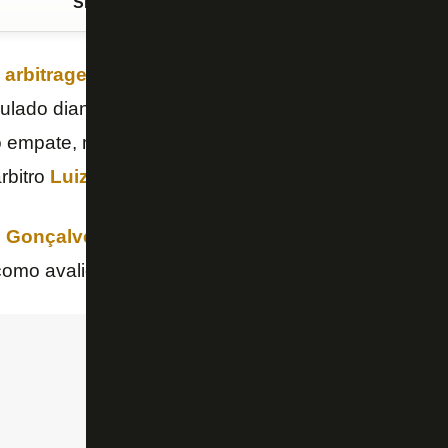
Siga o FogãoNET
no Google Discover
e
arbitragem
ocorre em Goiânia. O
Botafogo
teve u
ulado diante do
Atlético-GO
, pelo
Campeonato Bras
do empate, mas o bandeirinha marcou um impedimento
rbitro
Luiz Flavio de Oliveira
sem sequer ir rever n
 Gonçalves
está em posição de impedimento, mas n
como avaliou a
Central do Apito
, no “SporTV / Premi