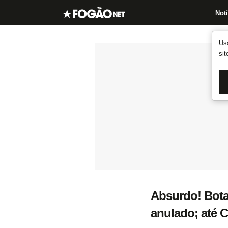
Notí
Us
si
Absurdo! Bota
anulado; até C