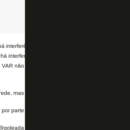
á interferência. No campo visual não há. Ele tenta pa
há interferência clara. É o único lance que vale e a 
o VAR não chama. O gol tinha que ser confirmado – 
ede, mas a arbitragem confirma impedimento de Di
 por parte do Botafogo!
pic.twitter.com/KZh2DfeCv
(@goleada_info)
April 24, 2022