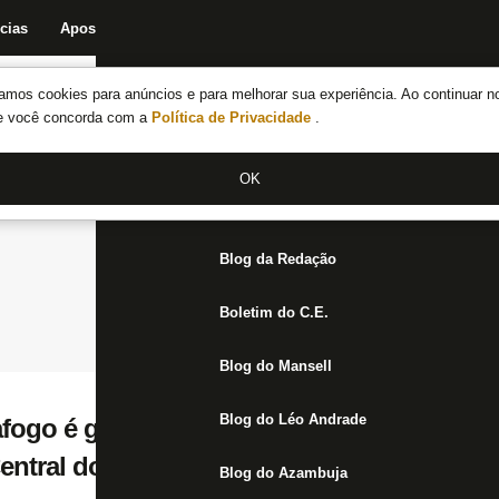
cias
Apostas
Fórum
Blog da Redação
Boletim do C.E.
Fechar menu principal
amos cookies para anúncios e para melhorar sua experiência. Ao continuar n
Notícias do Botafogo
te você concorda com a
Política de Privacidade
.
Fórum
OK
Jogos
Blog da Redação
Boletim do C.E.
Blog do Mansell
Blog do Léo Andrade
fogo é garfado contra o Atlético-GO e tem 
entral do Apito vê erro da arbitragem
Blog do Azambuja