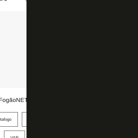
FogãoNET e SporTV/ Premiere
tafogo
Campeonato Brasileiro
Luiz Flavio de Oliveira
VAR