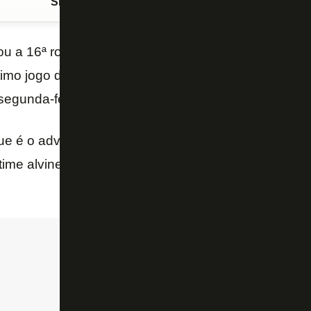
Siga o FogãoNET
no Google Discover
ou a 16ª rodada do
Campeonato Brasileiro
na
déc
timo jogo da jornada, o
Internacional
venceu o
Amé
 segunda-feira (11/7), no Beira-Rio, com gol de
Mois
e é o adversário do Botafogo quinta-feira na
Copa d
time alvinegro na classificação
(veja tabela atualiz