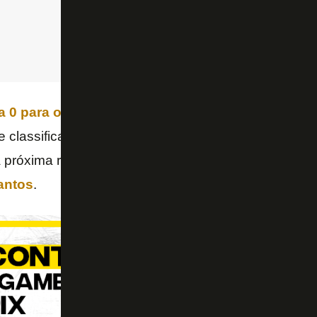
a 0 para o Cuiabá na Arena Pantanal
, o Botafogo 
e classificação para a
Libertadores
e três pontos a
 próxima rodada, enfrentará o
Atlético-MG
, domingo
antos
.