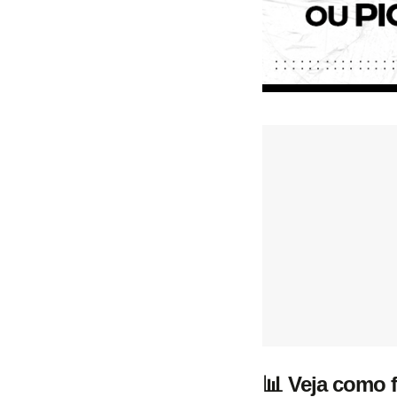
📊
Veja como f