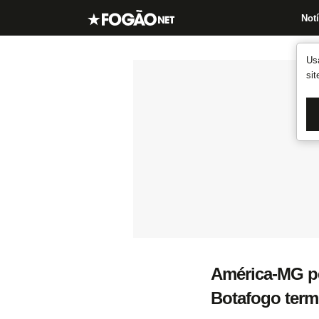
Notí
Us
si
América-MG per
Botafogo term