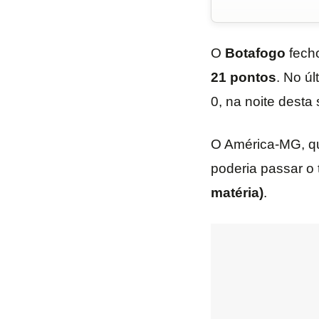
O
Botafogo
fech
21
pontos
. No úl
0, na noite desta
O América-MG, qu
poderia passar o 
matéria)
.