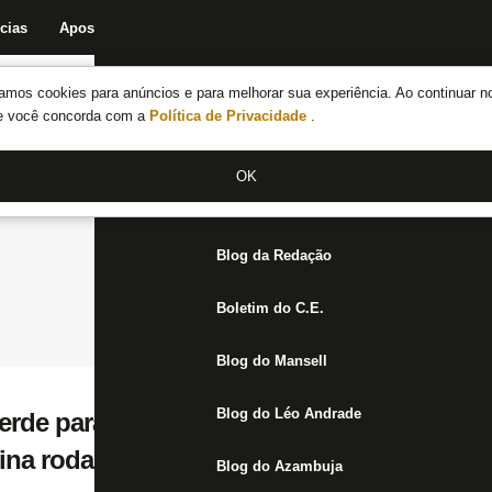
cias
Apostas
Fórum
Blog da Redação
Boletim do C.E.
Fechar menu principal
amos cookies para anúncios e para melhorar sua experiência. Ao continuar n
Notícias do Botafogo
te você concorda com a
Política de Privacidade
.
Fórum
OK
Jogos
Blog da Redação
Boletim do C.E.
Blog do Mansell
Blog do Léo Andrade
de para o Internacional com gol no último
ina rodada em 10º
Blog do Azambuja