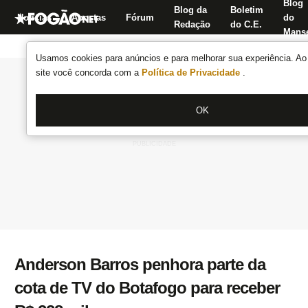
Blog
Blog da
Boletim
Notícias
Apostas
Fórum
do
Redação
do C.E.
Manse
Usamos cookies para anúncios e para melhorar sua experiência. Ao 
site você concorda com a
Política de Privacidade
.
OK
Anderson Barros penhora parte da
cota de TV do Botafogo para receber