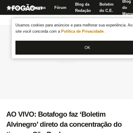
Blog
Blog da
Boletim
Notícias
Apostas
Fórum
do
Redação
do C.E.
Manse
Usamos cookies para anúncios e para melhorar sua experiência. Ao 
site você concorda com a
Política de Privacidade
.
OK
AO VIVO: Botafogo faz ‘Boletim
Alvinegro’ direto da concentração do