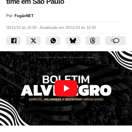
time em São Paulo
Por:
FogãoNET
26/11/24 às 16:00
- Atualizado em
26/11/24 às 16:00
0