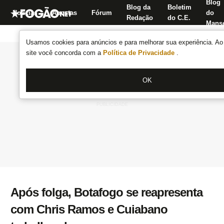
Blog
Blog da
Boletim
Notícias
Apostas
Fórum
do
Redação
do C.E.
Manse
Usamos cookies para anúncios e para melhorar sua experiência. Ao 
site você concorda com a
Política de Privacidade
.
OK
Após folga, Botafogo se reapresenta
com Chris Ramos e Cuiabano