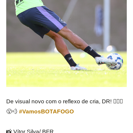
De visual novo com o reflexo de cria, DR! 💇🏽‍♂️
😮‍💨
#VamosBOTAFOGO
📸 Vítor Silva/ BFR