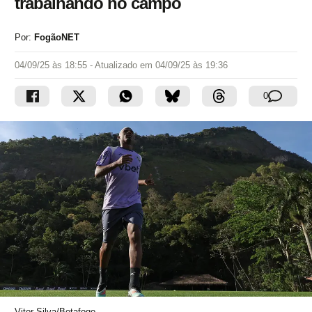
trabalhando no campo
Por:
FogãoNET
04/09/25 às 18:55
- Atualizado em
04/09/25 às 19:36
0
Vitor Silva/Botafogo