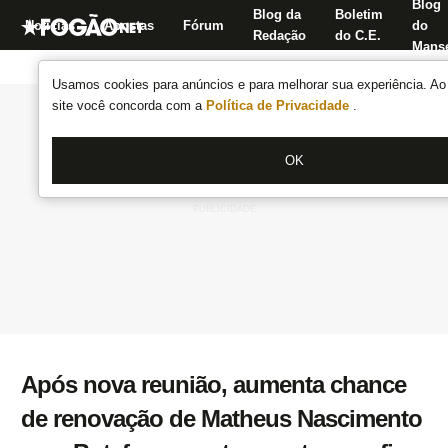
Blog
Blog da
Boletim
Notícias
Apostas
Fórum
do
Redação
do C.E.
Manse
Usamos cookies para anúncios e para melhorar sua experiência. Ao 
site você concorda com a
Política de Privacidade
.
OK
Após nova reunião, aumenta chance
de renovação de Matheus Nascimento