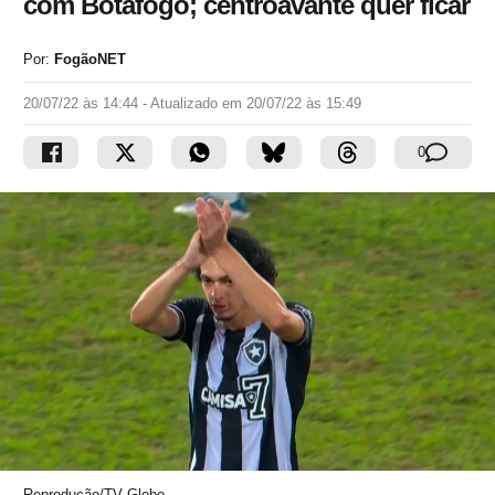
com Botafogo; centroavante quer ficar
Por:
FogãoNET
20/07/22 às 14:44
- Atualizado em
20/07/22 às 15:49
0
Reprodução/TV Globo