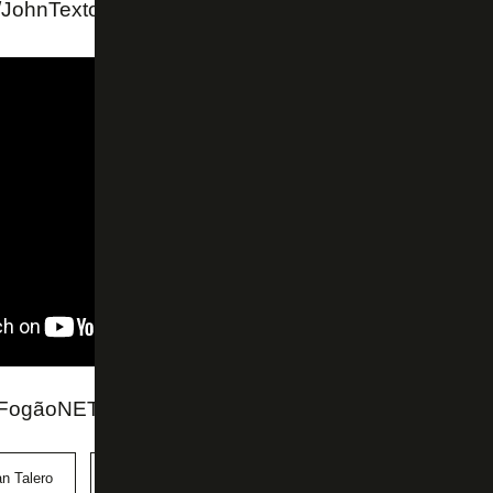
com/JohnTextor/status/1489817176567689216
ogãoNET e Twitter do John Textor
n Talero
John Textor
RWD Molenbeek