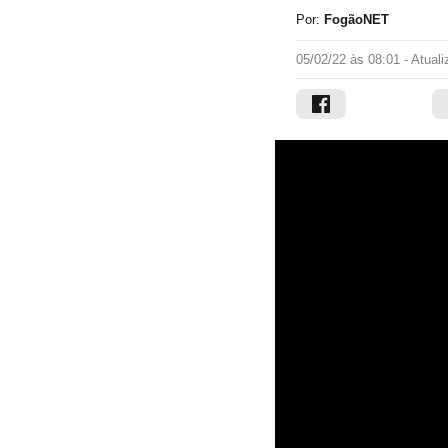
Por:
FogãoNET
05/02/22 às 08:01
- Atual