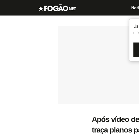
Notí
Us
si
Após vídeo de
traça planos 