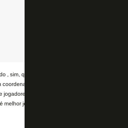
ido , sim, quando ele estiver pronto. Na Bélgica, ond
em coordenado com o nosso clube, vamos testar o Dy
e jogadores da 1ª equipe e avaliar melhor o seu níve
 melhor jogar. O tempo deve estar certo – escreveu