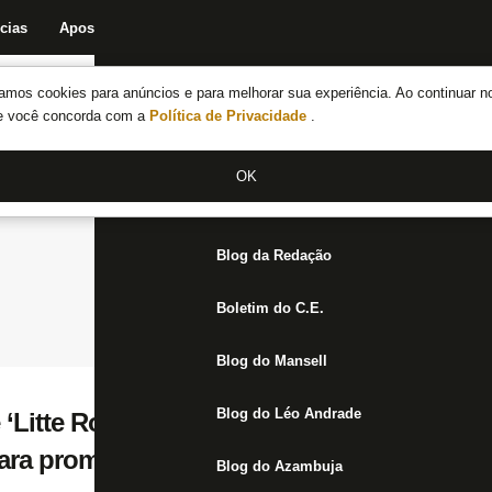
cias
Apostas
Fórum
Blog da Redação
Boletim do C.E.
Fechar menu principal
amos cookies para anúncios e para melhorar sua experiência. Ao continuar n
Notícias do Botafogo
te você concorda com a
Política de Privacidade
.
Fórum
OK
Jogos
Blog da Redação
Boletim do C.E.
Blog do Mansell
Blog do Léo Andrade
 ‘Litte Ronaldo’ com camisa do Botafogo, 
para promessa
Blog do Azambuja