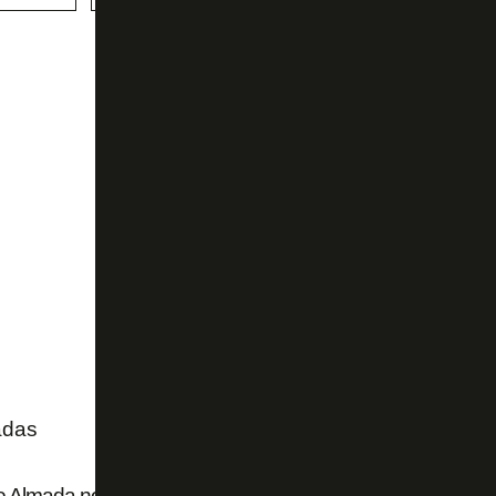
adas
 Almada no River Plate: 50% dos direitos que eram do Bot