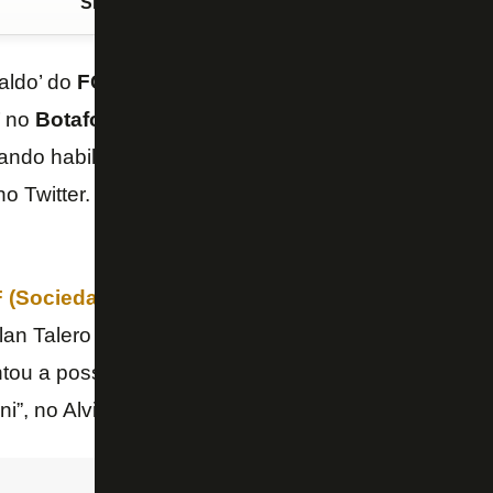
Siga o FogãoNET
no Google Discover
aldo’ do
FC Florida
,
Dylan Talero
, de 17 anos, son
 no
Botafogo
… Devemos mandá-lo para o Rio?“. C
ando habilidades da promessa colombiana,
John Te
 no Twitter. Neste sábado, o empresário americano r
(Sociedade Anônima do Futebol)
do Botafogo, Jo
ylan Talero no
RWD Molenbeek
, da Bélgica. Ele re
tou a possibilidade de a promessa jogar com
Mathe
”, no Alvinegro.