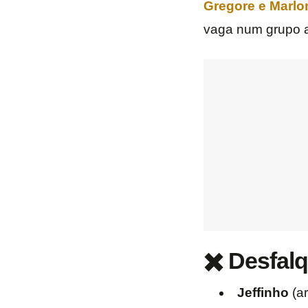
Gregore e Marlon
vaga num grupo a
✖️ Desfal
Jeffinho
(a