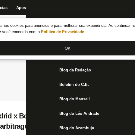
cias
Apostas
Fórum
Blog da Redação
Boletim do C.E.
Fechar menu principal
amos cookies para anúncios e para melhorar sua experiência. Ao continuar n
Notícias do Botafogo
te você concorda com a
Política de Privacidade
.
Fórum
OK
Jogos
Blog da Redação
Boletim do C.E.
Blog do Mansell
Blog do Léo Andrade
drid x Botafogo: onde assistir, escalações,
arbitragem
Blog do Azambuja