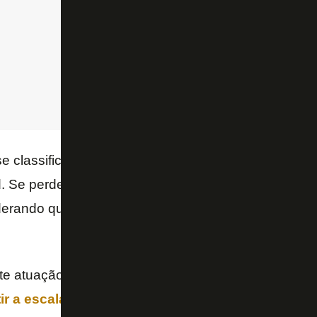
e classificar em primeiro no Grupo B, basta um emp
d. Se perder para os espanhóis por um ou dois gols
derando que o PSG vai vencer o Sounders. O mata
te atuação contra o PSG na última quinta-feira,
o té
tir a escalação com Allan formando uma trinca d