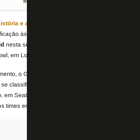
Siga o FogãoNET
no Google Discover
história e assombrou o planeta ao vencer o PSG
,
ficação às oitavas de final da
Copa do Mundo de C
id
nesta segunda-feira (23/6), às 16h (de Brasília, 1
Bowl, em Los Angeles (EUA).
ento, o Glorioso tem a vantagem de poder perder po
a se classificar. Nesse caso, com o PSG vencendo o
 em Seattle, haveria tríplice empate, mas o saldo v
 os times empatados.