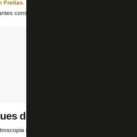
 Freitas
. É mais um jogo para o Botafogo fazer hist
ntes considerado impossível de passar.
ques do Botafogo
rtroscopia no joelho)