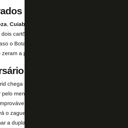
rados
oza
,
Cuiabano
,
Gregore
e
Joaquín Correa
estão pe
dois cartões suspendem. Assim, correm risco de fic
caso o Botafogo, claro, confirme a classificação. É i
zeram a partir das quartas de final.
rsário
rid chega pressionadíssimo para enfrentar o Botafog
r pelo menos três gols de diferença para se classific
mprovável tropeço do PSG contra o Seattle Sounder
rá o zagueiro José María Giménez, com um problem
mar a dupla de zaga com Le Normand.