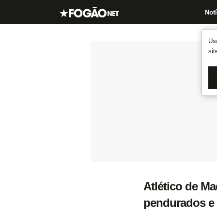
Notí
Us
si
Atlético de Ma
pendurados e 