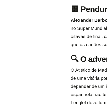
🟨 Pendu
Alexander Barb
no Super Mundial 
oitavas de final, 
que os cartões só 
🔍 O adve
O Atlético de Mad
de uma vitória po
depender de um i
espanhola não te
Lenglet deve for