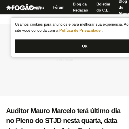
Blog
Blog da
Boletim
Notícias
Apostas
Fórum
do
Redação
do C.E.
Manse
Usamos cookies para anúncios e para melhorar sua experiência. Ao 
site você concorda com a
Política de Privacidade
.
OK
Auditor Mauro Marcelo terá último dia
no Pleno do STJD nesta quarta, data