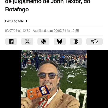
de julgamento de John Textor, do
Botafogo
Por:
FogãoNET
09/07/24 às 12:39
- Atualizado em
09/07/24 às 12:55
0