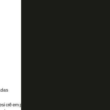
adas
esi crê em permanência no Botafogo: 'A ideia é ficar aqui. 