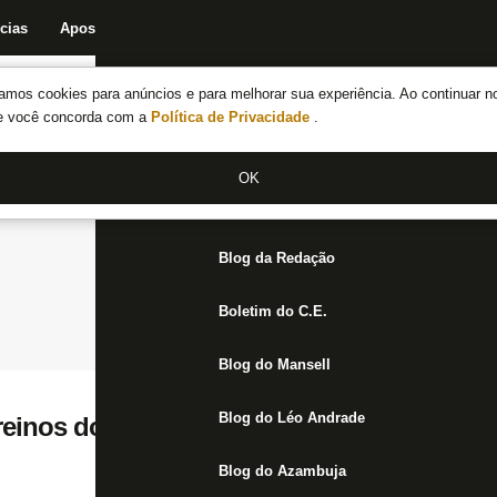
cias
Apostas
Fórum
Blog da Redação
Boletim do C.E.
Fechar menu principal
amos cookies para anúncios e para melhorar sua experiência. Ao continuar n
Notícias do Botafogo
te você concorda com a
Política de Privacidade
.
Fórum
OK
Jogos
Blog da Redação
Boletim do C.E.
Blog do Mansell
Blog do Léo Andrade
reinos do Botafogo, Bastos tem nome deb
Blog do Azambuja