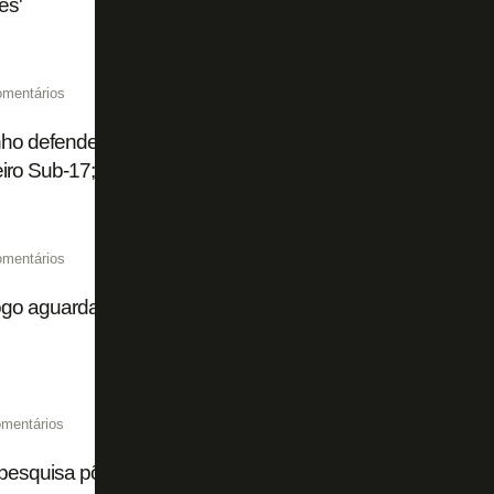
es'
omentários
ho defende mais um pênalti, e Botafogo empata com São 
eiro Sub-17; veja
omentários
go aguarda OK formal do São Paulo para oficializar aquisi
mentários
esquisa põe torcida do Botafogo em 12º lugar no Brasil