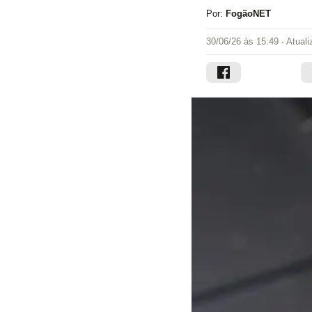
Por:
FogãoNET
30/06/26 às 15:49
- Atual