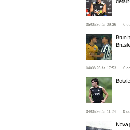
detalh
05/08/26 às 09:36
0
c
Brunin
Brasil
04/08/26 às 17:53
0
c
Botafo
04/08/26 às 11:24
0
co
Nova p