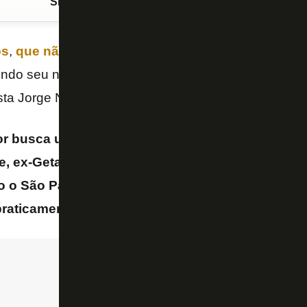
Siga o FogãoNET
no Google Discover
os
,
que não se reapresentou e segue ausente dos
tendo seu nome discutido internamente no
São Paul
ista Jorge Nicola em seu canal no YouTube nesta terça
olor busca um zagueiro no mercado e tem tido difi
, ex-Getafe, segue complicado, pedindo salário 
o o São Paulo não conseguiu avançar com o Hof
praticamente descartado.