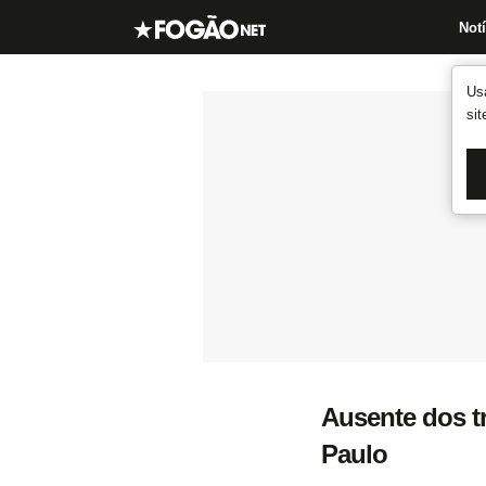
Notí
Us
si
Ausente dos t
Paulo