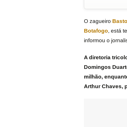
O zagueiro
Bast
Botafogo
, está 
informou o jornal
A diretoria tric
Domingos Duarte
milhão, enquant
Arthur Chaves, 