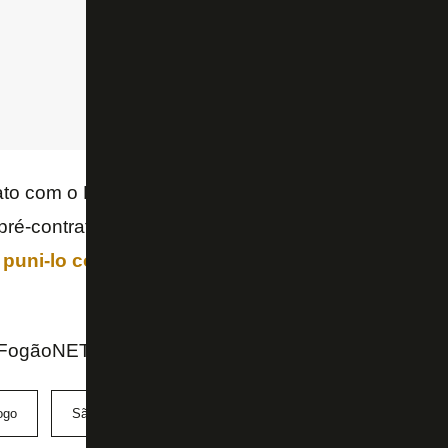
to com o Botafogo até dezembro e, a partir desta quar
pré-contrato com outro clube.
O Glorioso discute a
 puni-lo com multa e até mesmo uma rescisão nã
FogãoNET e Canal do Nicola
ogo
São Paulo