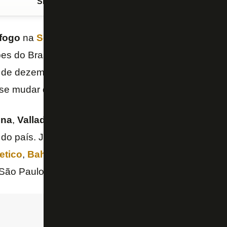
Siga o FogãoNET
no Google Discover
fogo
na
Série B
, com dez gols,
Rafael Navarro
viro
bes do Brasil e do exterior. Afinal, seu vínculo em G
 de dezembro e ele já pode assinar um pré-contrato
se mudar de graça a partir de 1º de janeiro.
ona
,
Valladolid
,
Miami FC
e
Minnesota United
são 
 do país. Já em território nacional, o centroavante 
etico
,
Bahia
e
Internacional
. Durante o fim de se
São Paulo abriu conversas com o
staff
do atleta.