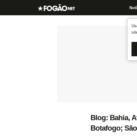
Notí
Us
si
Blog: Bahia, A
Botafogo; São