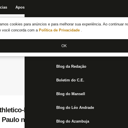
cias
Apostas
Fórum
Blog da Redação
Boletim do C.E.
Fechar menu principal
amos cookies para anúncios e para melhorar sua experiência. Ao continuar n
Notícias do Botafogo
te você concorda com a
Política de Privacidade
.
Fórum
OK
Jogos
Blog da Redação
Boletim do C.E.
Blog do Mansell
Blog do Léo Andrade
thletico-PR e Internacional sondam Rafael 
 Paulo nega especulações
Blog do Azambuja