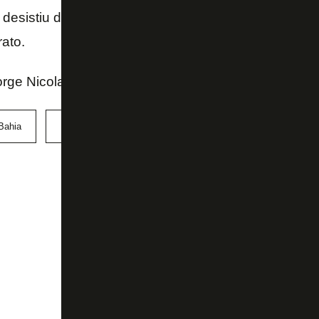
desistiu da renovação, mas já teve recusadas todas
ato.
orge Nicola - Yahoo! Esportes
Bahia
Botafogo
Internacional
Rafael Navarro