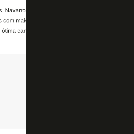
, Navarro ainda tem oito assistências na Série B, 
 com mais participação em gols do torneio. Ao lado
 ótima campanha do Botafogo, vice-líder e fortíssim