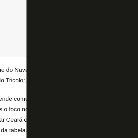
me do Navarro nunca nem foi cogitado internamente
do Tricolor, em contato com o Blog.
ende começar a discutir reforços em breve com seu 
s o foco nos primeiros dias do sucessor de Hernán 
ar Ceará e Corinthians, com o objetivo de sair o mai
 da tabela.