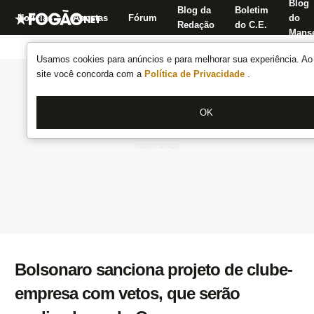
Blog
Blog da
Boletim
Notícias
Apostas
Fórum
do
Redação
do C.E.
Manse
Usamos cookies para anúncios e para melhorar sua experiência. Ao 
site você concorda com a
Política de Privacidade
.
OK
Bolsonaro sanciona projeto de clube-
empresa com vetos, que serão