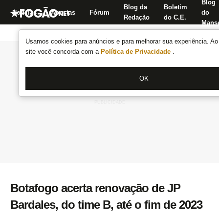
Blog
Blog da
Boletim
Notícias
Apostas
Fórum
do
Redação
do C.E.
Manse
Usamos cookies para anúncios e para melhorar sua experiência. Ao 
site você concorda com a
Política de Privacidade
.
OK
Botafogo acerta renovação de JP
Bardales, do time B, até o fim de 2023