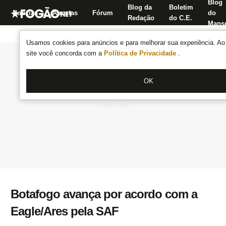
Blog
Blog da
Boletim
Notícias
Apostas
Fórum
do
Redação
do C.E.
Manse
Usamos cookies para anúncios e para melhorar sua experiência. Ao 
site você concorda com a
Política de Privacidade
.
OK
Botafogo avança por acordo com a
Eagle/Ares pela SAF