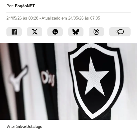
Por:
FogãoNET
24/05/26 às 00:28
- Atualizado em
24/05/26 às 07:05
0
Vítor Silva/Botafogo