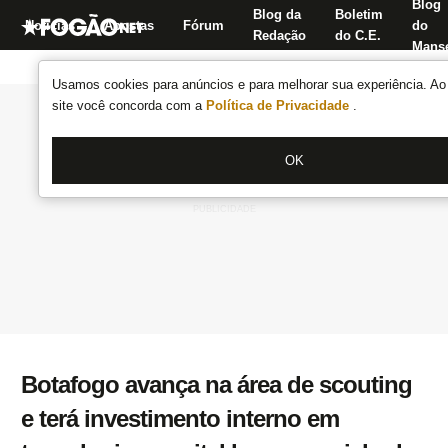
Blog
Blog da
Boletim
Notícias
Apostas
Fórum
do
Redação
do C.E.
Manse
Usamos cookies para anúncios e para melhorar sua experiência. Ao 
site você concorda com a
Política de Privacidade
.
OK
Botafogo avança na área de scouting
e terá investimento interno em