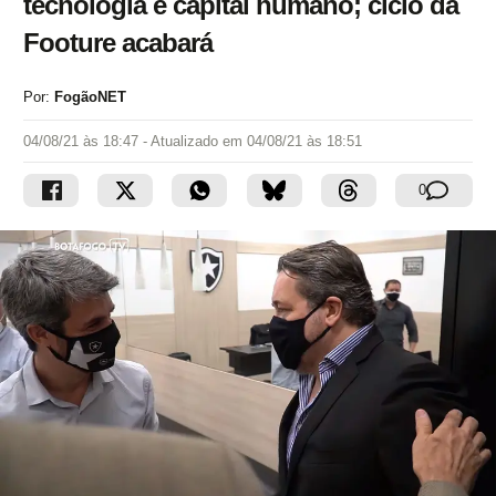
tecnologia e capital humano; ciclo da
Footure acabará
Por:
FogãoNET
04/08/21 às 18:47
- Atualizado em
04/08/21 às 18:51
0