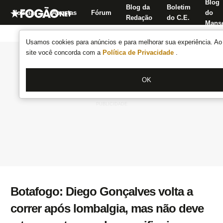
Blog
Blog da
Boletim
Notícias
Apostas
Fórum
do
Redação
do C.E.
Manse
Usamos cookies para anúncios e para melhorar sua experiência. Ao 
site você concorda com a
Política de Privacidade
.
OK
Botafogo: Diego Gonçalves volta a
correr após lombalgia, mas não deve