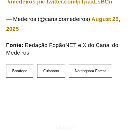
.
#medeiros
pic.twitter.com/pTpaxLsBCn
— Medeiros (@canaldomedeiros)
August 29,
2025
Fonte:
Redação FogãoNET e X do Canal do
Medeiros
Botafogo
Cuiabano
Nottingham Forest