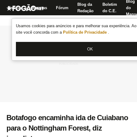
Blog
Blog da
Boletim
Notícias
Apostas
Fórum
do
Redação
do C.E.
Manse
Usamos cookies para anúncios e para melhorar sua experiência. Ao 
site você concorda com a
Política de Privacidade
.
OK
Botafogo encaminha ida de Cuiabano
para o Nottingham Forest, diz