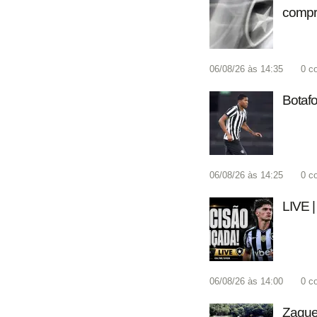
compr
06/08/26 às 14:35
0
c
Botafo
06/08/26 às 14:25
0
c
LIVE |
06/08/26 às 14:00
0
c
Zaguei