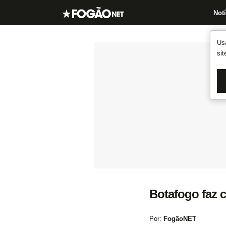
Notí
Us
si
Botafogo faz c
Por:
FogãoNET