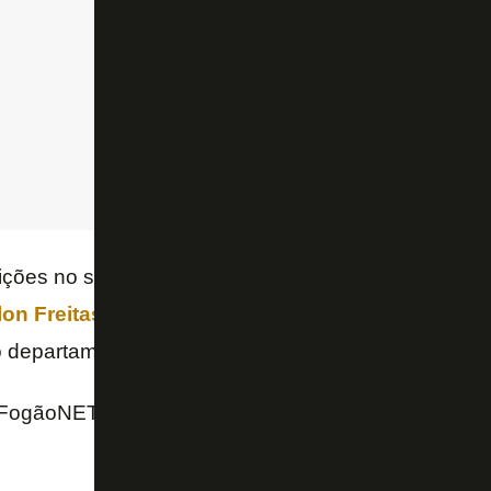
uições no segundo tempo como parte desse controle
on Freitas
na partida da última terça-feira. No mo
o departamento médico:
Bastos
e
Nathan Fernand
FogãoNET e GE