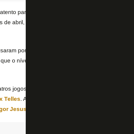
atento para evitar lesões no elenco e tem adotado u
 de abril, com controle de carga dos titulares, expli
saram por uma “intertemporada” em março e os trei
 que o nível físico seja ainda mais elevado para a f
atros jogos sob
Renato Paiva
, alguns atletas já fo
x Telles
. Além disso,
Savarino
não viajou para o Ch
Igor Jesus
não encarou o
Carabobo
por suspensão