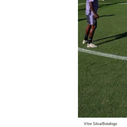
Vítor Silva/Botafogo