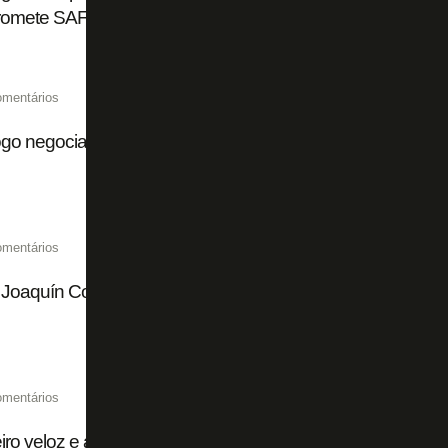
omete SAF
omentários
go negocia zagueiro Danillo com o futebol português
omentários
 Joaquín Correa perto de sair; Ferraresi assina em definiti
omentários
ro veloz e atacante canhoto: os reforços pedidos por Fran