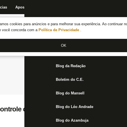
cias
Apostas
Fórum
Blog da Redação
Boletim do C.E.
Fechar menu principal
amos cookies para anúncios e para melhorar sua experiência. Ao continuar n
Notícias do Botafogo
te você concorda com a
Política de Privacidade
.
Fórum
OK
Jogos
Blog da Redação
Boletim do C.E.
Blog do Mansell
Blog do Léo Andrade
ontrole de carga dos titulares para evitar 
Blog do Azambuja